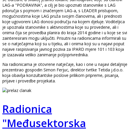
LAG-a "PODRAVINA", a cilj je bio upoznati stanovnike s LAG
pdoručja s pojmom i značenjem LAG-a, s LEADER pristupom,
mogućnostima koje LAG pruža svojim članovima, ali i prednosti
koje ugovoreni LAG donosi području na kojem djeluje. Voditeljica
je upoznala stanovnike s aktivnostima koje su provedene, ali i
onima čija se provedba planira do kraja 2014 godine i u koje se svi
zainteresirani mogu uključiti. Prisutni na radionicama informirali su
se o natječajima koji su u tijeku, ali i onima koji su u najavi poput
najave raspisivanja javnog poziva za IPARD mjere 101 i 103 koja
je izazavala veliko zanimanje poljoprivrednika.
Na radionicama je otovrene natječaje, kao i one u najavi detaljnije
prezentirao gospodin Simon Ferjuc, direktor tvrtke Tetida j.d.o.o.
koja obavlja konzultantske poslove prilikom pripreme, pisanja,
prijave i provedbe projekata.
Radionica
"Međusektorska