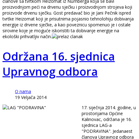
članove sa tvrtkom Heizomat iz Nűrnberga koja se bavi
proizvodnjom peći na drvenu sječku i proizvodnjom strojeva koji
proizvode drvenu sječku. Gost predavač bio je Jani Pečnik ispred
tvrtke Heizomat koji je prisutnima pojasnio tehnolohiju dobivanja
energije iz drvene sječke, a kao poveznicu spomenuo je i ostale
sirovine koje je moguće iskoristiti ta dobivanje energije na
ekološki prihvatljiv način.
Održana 16. sjednica
Upravnog odbora
O nama
19 Veljača 2014
17. siječnja 2014. godine, u
prostorijama Općine
Kalinovac, održana je 16.
sjednica LAG-a
"PODRAVINA". Jedanaest
članova Upravnog odbora