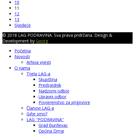
10
11
12
13
Sljedeće
© 2018 LAG PODRAVINA. Sva prava pridržana. Design &
Development by
Georg
Početna
Novosti
Arhiva vijesti
O nama
Tijela LAG-a
Skupština
Predsjednik
Nadzorni odbor
Upravni odbor
Povjerenstvo za prigovore
Članovi LAG-a
Gdje smo?
LAG "PODRAVINA"
Grad Đurđevac
Općina Drnje