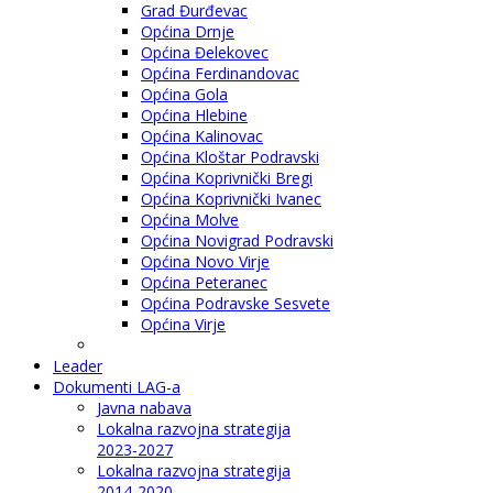
Grad Đurđevac
Općina Drnje
Općina Đelekovec
Općina Ferdinandovac
Općina Gola
Općina Hlebine
Općina Kalinovac
Općina Kloštar Podravski
Općina Koprivnički Bregi
Općina Koprivnički Ivanec
Općina Molve
Općina Novigrad Podravski
Općina Novo Virje
Općina Peteranec
Općina Podravske Sesvete
Općina Virje
Leader
Dokumenti LAG-a
Javna nabava
Lokalna razvojna strategija
2023-2027
Lokalna razvojna strategija
2014-2020