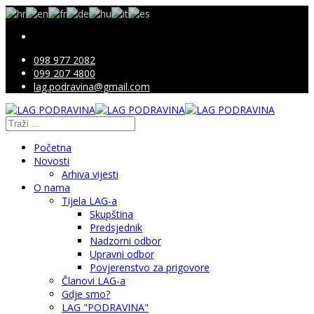
098 977 2082
099 207 4800
lag.podravina@gmail.com
Početna
Novosti
Arhiva vijesti
O nama
Tijela LAG-a
Skupština
Predsjednik
Nadzorni odbor
Upravni odbor
Povjerenstvo za prigovore
Članovi LAG-a
Gdje smo?
LAG "PODRAVINA"