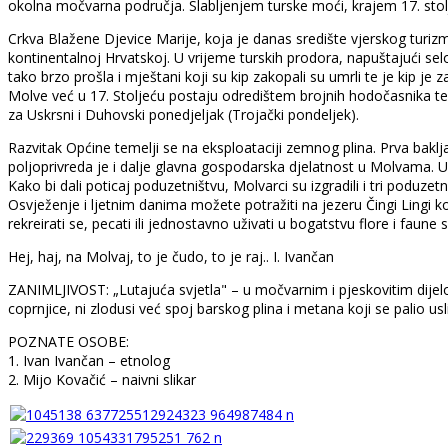
okolna močvarna područja. Slabljenjem turske moći, krajem 17. stolj
Crkva Blažene Djevice Marije, koja je danas središte vjerskog turizm
kontinentalnoj Hrvatskoj. U vrijeme turskih prodora, napuštajući selo
tako brzo prošla i mještani koji su kip zakopali su umrli te je kip 
Molve već u 17. Stoljeću postaju odredištem brojnih hodočasnika te 
za Uskrsni i Duhovski ponedjeljak (Trojački pondeljek).
Razvitak Općine temelji se na eksploataciji zemnog plina. Prva bakl
poljoprivreda je i dalje glavna gospodarska djelatnost u Molvama. Uzg
Kako bi dali poticaj poduzetništvu, Molvarci su izgradili i tri poduze
Osvježenje i ljetnim danima možete potražiti na jezeru Čingi Lingi 
rekreirati se, pecati ili jednostavno uživati u bogatstvu flore i faune 
Hej, haj, na Molvaj, to je čudo, to je raj.. I. Ivančan
ZANIMLJIVOST: „Lutajuća svjetla" – u močvarnim i pjeskovitim dijelovi
coprnjice, ni zlodusi već spoj barskog plina i metana koji se palio us
POZNATE OSOBE:
1. Ivan Ivančan – etnolog
2. Mijo Kovačić – naivni slikar