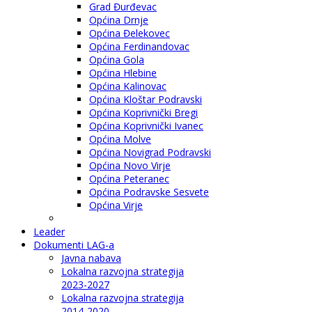
Grad Đurđevac
Općina Drnje
Općina Đelekovec
Općina Ferdinandovac
Općina Gola
Općina Hlebine
Općina Kalinovac
Općina Kloštar Podravski
Općina Koprivnički Bregi
Općina Koprivnički Ivanec
Općina Molve
Općina Novigrad Podravski
Općina Novo Virje
Općina Peteranec
Općina Podravske Sesvete
Općina Virje
Leader
Dokumenti LAG-a
Javna nabava
Lokalna razvojna strategija
2023-2027
Lokalna razvojna strategija
2014-2020