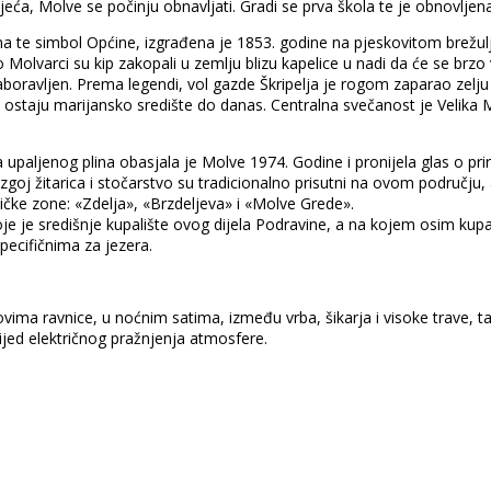
eća, Molve se počinju obnavljati. Gradi se prva škola te je obnovljen
a te simbol Općine, izgrađena je 1853. godine na pjeskovitom brežuljk
 Molvarci su kip zakopali u zemlju blizu kapelice u nadi da će se brzo v
je zaboravljen. Prema legendi, vol gazde Škripelja je rogom zaparao zel
ostaju marijansko središte do danas. Centralna svečanost je Velika Me
ja upaljenog plina obasjala je Molve 1974. Godine i pronijela glas o 
oj žitarica i stočarstvo su tradicionalno prisutni na ovom području, a
tničke zone: «Zdelja», «Brzdeljeva» i «Molve Grede».
koje je središnje kupalište ovog dijela Podravine, a na kojem osim ku
specifičnima za jezera.
ma ravnice, u noćnim satima, između vrba, šikarja i visoke trave, taja
lijed električnog pražnjenja atmosfere.