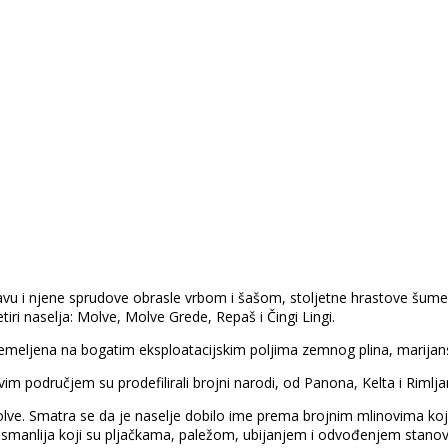
vu i njene sprudove obrasle vrbom i šašom, stoljetne hrastove šume p
tiri naselja: Molve, Molve Grede, Repaš i Čingi Lingi.
eljena na bogatim eksploatacijskim poljima zemnog plina, marijans
im područjem su prodefilirali brojni narodi, od Panona, Kelta i Rimlj
e. Smatra se da je naselje dobilo ime prema brojnim mlinovima koji s
smanlija koji su pljačkama, paležom, ubijanjem i odvođenjem stanovnik