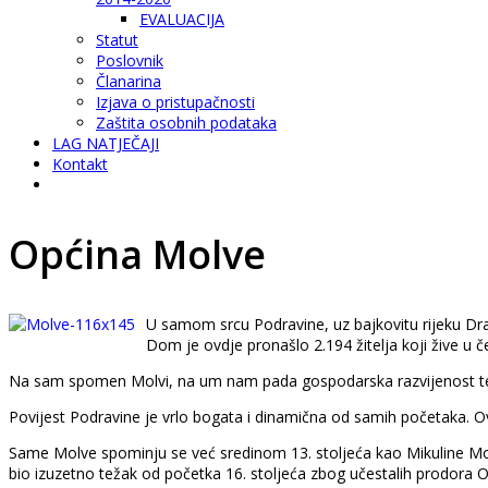
EVALUACIJA
Statut
Poslovnik
Članarina
Izjava o pristupačnosti
Zaštita osobnih podataka
LAG NATJEČAJI
Kontakt
Općina Molve
U samom srcu Podravine, uz bajkovitu rijeku Dra
Dom je ovdje pronašlo 2.194 žitelja koji žive u če
Na sam spomen Molvi, na um nam pada gospodarska razvijenost tem
Povijest Podravine je vrlo bogata i dinamična od samih početaka. Ov
Same Molve spominju se već sredinom 13. stoljeća kao Mikuline Molv
bio izuzetno težak od početka 16. stoljeća zbog učestalih prodora O