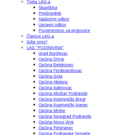
Tijela LAG-a
Skupština
Predsjednik
Nadzorni odbor
Upravni odbor
Povjerenstvo za prigovore
Članovi LAG-a
Gdje smo?
LAG "PODRAVINA"
Grad Đurđevac
Općina Drnje
Općina Đelekovec
Općina Ferdinandovac
Općina Gola
Općina Hlebine
Općina Kalinovac
Općina Kloštar Podravski
Općina Koprivnički Bregi
Općina Koprivnički Ivanec
Općina Molve
Općina Novigrad Podravski
Općina Novo Virje
Općina Peteranec
Općina Podravske Sesvete