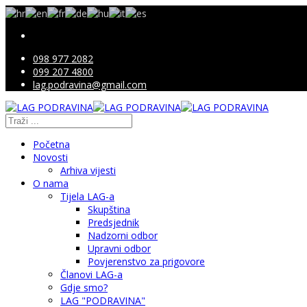
098 977 2082
099 207 4800
lag.podravina@gmail.com
Početna
Novosti
Arhiva vijesti
O nama
Tijela LAG-a
Skupština
Predsjednik
Nadzorni odbor
Upravni odbor
Povjerenstvo za prigovore
Članovi LAG-a
Gdje smo?
LAG "PODRAVINA"