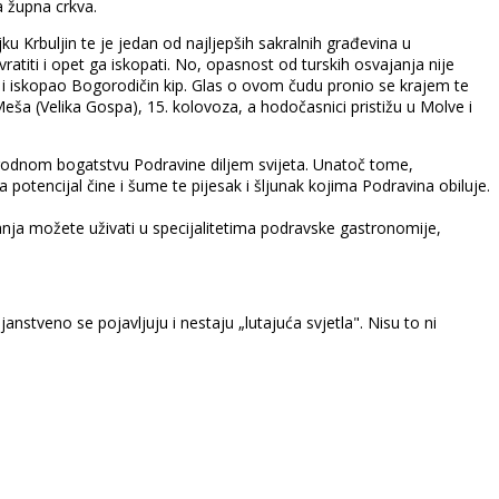
a župna crkva.
u Krbuljin te je jedan od najljepših sakralnih građevina u
ratiti i opet ga iskopati. No, opasnost od turskih osvajanja nije
ju i iskopao Bogorodičin kip. Glas o ovom čudu pronio se krajem te
ša (Velika Gospa), 15. kolovoza, a hodočasnici pristižu u Molve i
prirodnom bogatstvu Podravine diljem svijeta. Unatoč tome,
 potencijal čine i šume te pijesak i šljunak kojima Podravina obiluje.
panja možete uživati u specijalitetima podravske gastronomije,
nstveno se pojavljuju i nestaju „lutajuća svjetla". Nisu to ni