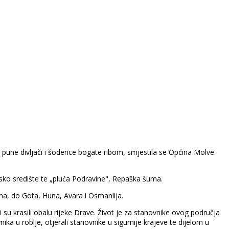
une divljači i šoderice bogate ribom, smjestila se Općina Molve.
ko središte te „pluća Podravine", Repaška šuma.
ana, do Gota, Huna, Avara i Osmanlija.
u krasili obalu rijeke Drave. Život je za stanovnike ovog područja
a u roblje, otjerali stanovnike u sigurnije krajeve te dijelom u