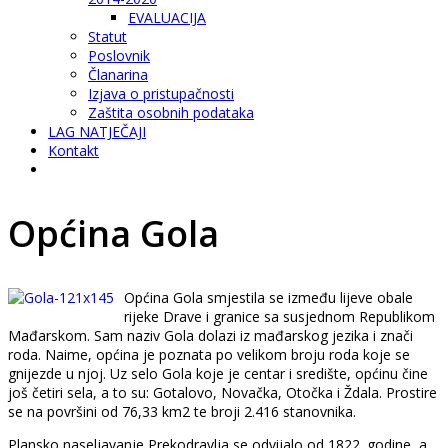
EVALUACIJA
Statut
Poslovnik
Članarina
Izjava o pristupačnosti
Zaštita osobnih podataka
LAG NATJEČAJI
Kontakt
Općina Gola
Općina Gola smjestila se između lijeve obale
rijeke Drave i granice sa susjednom Republikom
Mađarskom. Sam naziv Gola dolazi iz mađarskog jezika i znači
roda. Naime, općina je poznata po velikom broju roda koje se
gnijezde u njoj. Uz selo Gola koje je centar i središte, općinu čine
još četiri sela, a to su: Gotalovo, Novačka, Otočka i Ždala. Prostire
se na površini od 76,33 km2 te broji 2.416 stanovnika.
Plansko naseljavanje Prekodravlja se odvijalo od 1822. godine, a