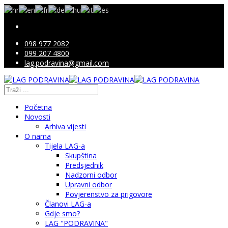
098 977 2082
099 207 4800
lag.podravina@gmail.com
Početna
Novosti
Arhiva vijesti
O nama
Tijela LAG-a
Skupština
Predsjednik
Nadzorni odbor
Upravni odbor
Povjerenstvo za prigovore
Članovi LAG-a
Gdje smo?
LAG "PODRAVINA"