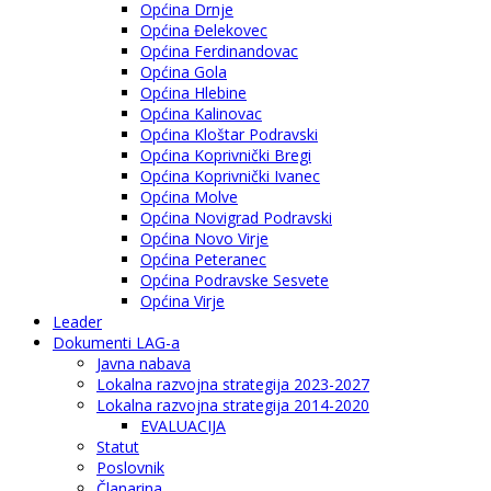
Općina Drnje
Općina Đelekovec
Općina Ferdinandovac
Općina Gola
Općina Hlebine
Općina Kalinovac
Općina Kloštar Podravski
Općina Koprivnički Bregi
Općina Koprivnički Ivanec
Općina Molve
Općina Novigrad Podravski
Općina Novo Virje
Općina Peteranec
Općina Podravske Sesvete
Općina Virje
Leader
Dokumenti LAG-a
Javna nabava
Lokalna razvojna strategija 2023-2027
Lokalna razvojna strategija 2014-2020
EVALUACIJA
Statut
Poslovnik
Članarina