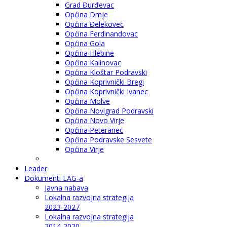
Grad Đurđevac
Općina Drnje
Općina Đelekovec
Općina Ferdinandovac
Općina Gola
Općina Hlebine
Općina Kalinovac
Općina Kloštar Podravski
Općina Koprivnički Bregi
Općina Koprivnički Ivanec
Općina Molve
Općina Novigrad Podravski
Općina Novo Virje
Općina Peteranec
Općina Podravske Sesvete
Općina Virje
Leader
Dokumenti LAG-a
Javna nabava
Lokalna razvojna strategija
2023-2027
Lokalna razvojna strategija
2014-2020