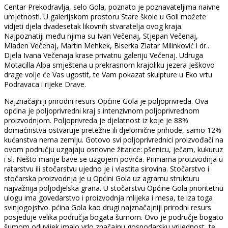
Centar Prekodravlja, selo Gola, poznato je poznavateljima naivne
umjetnosti. U galerijskom prostoru Stare škole u Goli možete
vidjeti djela dvadesetak likovnih stvaratelja ovog kraja.
Najpoznatiji među njima su Ivan Večenaj, Stjepan Večenaj,
Mladen Večenaj, Martin Mehkek, Biserka Zlatar Milinković i dr..
Djela Ivana Večenaja krase privatnu galeriju Večenaj. Udruga
Motacilla Alba smještena u prekrasnom krajoliku jezera Ješkovo
drage volje će Vas ugostit, te Vam pokazat skulpture u Eko vrtu
Podravaca i rijeke Drave.
Najznačajniji prirodni resurs Općine Gola je poljoprivreda. Ova
općina je poljoprivredni kraj s intenzivnom poljoprivrednom
proizvodnjom. Poljoprivreda je djelatnost iz koje je 88%
domaćinstva ostvaruje pretežne ili djelomične prihode, samo 12%
kućanstva nema zemlju. Gotovo svi poljoprivrednici proizvođači na
ovom području uzgajaju osnovne žitarice: pšenicu, ječam, kukuruz
i sl. Nešto manje bave se uzgojem povrća. Primarna proizvodnja u
ratarstvu ili stočarstvu ujedno je i vlastita sirovina. Stočarstvo i
stočarska proizvodnja je u Općini Gola uz agrarnu strukturu
najvažnija poljodjelska grana. U stočarstvu Općine Gola prioritetnu
ulogu ima govedarstvo i proizvodnja mlijeka i mesa, te iza toga
svinjogojstvo. pćina Gola kao drugi najznačajniji prirodni resurs
posjeduje velika područja bogata šumom. Ovo je područje bogato
šumom oduvijek imalo vrlo značajnu gospodarsku vrijednost, te