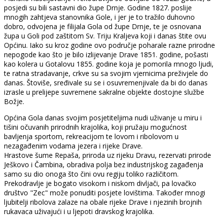
posjedi su bili sastavni dio župe Drnje. Godine 1827. poslije
mnogih zahtjeva stanovnika Gole, i jer je to tražilo duhovno
dobro, odvojena je filijala Gola od župe Drnje, te je osnovana
župa u Goli pod zaštitom Sv. Triju Kraljeva koji i danas štite ovu
Općinu. Iako su kroz godine ovo područje poharale razne prirodne
nepogode kao što je bilo izlijevanje Drave 1851. godine, pošasti
kao kolera u Gotalovu 1855. godine koja je pomorila mnogo ljudi,
te ratna stradavanje, crkve su sa svojim vjernicima preživjele do
danas. Štoviše, sređivale su se i osuvremenjivale da bi do danas
izrasle u prelijepe suvremene sakralne objekte dostojne službe
Božje.
Općina Gola danas svojim posjetiteljima nudi uživanje u miru i
tišini očuvanih prirodnih krajolika, koji pružaju mogućnost
bavljenja sportom, rekreacijom te lovom i ribolovom u
nezagađenim vodama jezera i rijeke Drave.
Hrastove šume Repaša, priroda uz rijeku Dravu, rezervati prirode
Ješkovo i Čambina, obradiva polja bez industrijskog zagađenja
samo su dio onoga što čini ovu regiju toliko različitom.
Prekodravlje je bogato visokom i niskom divljači, pa lovačko
društvo "Zec" može ponuditi posjete lovištima. Također mnogi
ljubitelji ribolova zalaze na obale rijeke Drave i njezinih brojnih
rukavaca uživajući i u ljepoti dravskog krajolika.