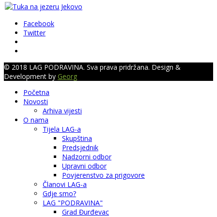
Facebook
Twitter
© 2018 LAG PODRAVINA. Sva prava pridržana. Design &
Development by
Georg
Početna
Novosti
Arhiva vijesti
O nama
Tijela LAG-a
Skupština
Predsjednik
Nadzorni odbor
Upravni odbor
Povjerenstvo za prigovore
Članovi LAG-a
Gdje smo?
LAG "PODRAVINA"
Grad Đurđevac