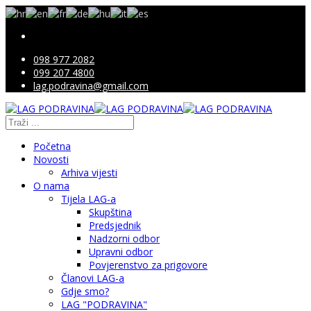
098 977 2082
099 207 4800
lag.podravina@gmail.com
Početna
Novosti
Arhiva vijesti
O nama
Tijela LAG-a
Skupština
Predsjednik
Nadzorni odbor
Upravni odbor
Povjerenstvo za prigovore
Članovi LAG-a
Gdje smo?
LAG "PODRAVINA"