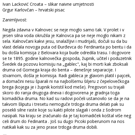
Ivan Lacković Croata – slikar naivne umjetnosti
Grgur Karlovčan – hrvatski pisac
Zanimljivost:
Negda zdavna v Kalnovec se neje moglo samo tak. V prolet i v
jesen silna voda okružila je Kalnovca pa se neje moglo nikam z
sela. Kalnovčani kakvi jesu, snalažljivi i mudrijaši, dočuli su da bu
vlast delala novoga puta od Đurđevca do Ferdinanta po bentu i da
bu došla komisija z Belovara koja bude odredila trasu. I dogovore
se te 1895. godine kalnovečka gospoda, župnik, učitel i poduzetnik
Švedek da pozovu komisiju na „gablec", kaj bi morti kak zboksali
druma od Gornega kraja do benta – denešnje separacije. I
stvarnom, došla je komisija. Radi gableca je glavom platil i pajcek,
a domačini nesu šparali ni na najbolšemu šiljeru z čepelovečkoga
brega (kojega je i župnik koristil kod meše). Pregovori su trajali
skoro do ranja drugoga dneva i dogovorena je gradnja toga
komadička druma. No kad su radovi počeli ustanovilo se da je na
takvom šliputu i tresetu nemoguče trdoga druma delati pak su
posekli silne raste koje su kakti pilote slagali i onda z šodrom
nasipali. Na kraju se zračunalo da je taj komadiček koštal više neg
celi drum do Fedinanta . Još su dugo Picoki poberunom na nos
natikali kak su za jeno prase trdoga druma dobili.