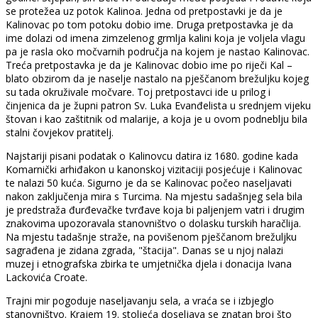
se protežea uz potok Kalinoa. Jedna od pretpostavki je da je
Kalinovac po tom potoku dobio ime. Druga pretpostavka je da
ime dolazi od imena zimzelenog grmlja kalini koja je voljela vlagu
pa je rasla oko močvarnih područja na kojem je nastao Kalinovac.
Treća pretpostavka je da je Kalinovac dobio ime po riječi Kal –
blato obzirom da je naselje nastalo na pješčanom brežuljku kojeg
su tada okruživale močvare. Toj pretpostavci ide u prilog i
činjenica da je župni patron Sv. Luka Evanđelista u srednjem vijeku
štovan i kao zaštitnik od malarije, a koja je u ovom podneblju bila
stalni čovjekov pratitelj.
Najstariji pisani podatak o Kalinovcu datira iz 1680. godine kada
Komarnički arhiđakon u kanonskoj vizitaciji posjećuje i Kalinovac
te nalazi 50 kuća. Sigurno je da se Kalinovac počeo naseljavati
nakon zaključenja mira s Turcima. Na mjestu sadašnjeg sela bila
je predstraža đurđevačke tvrđave koja bi paljenjem vatri i drugim
znakovima upozoravala stanovništvo o dolasku turskih haračlija.
Na mjestu tadašnje straže, na povišenom pješčanom brežuljku
sagrađena je zidana zgrada, "štacija". Danas se u njoj nalazi
muzej i etnografska zbirka te umjetnička djela i donacija Ivana
Lackovića Croate.
Trajni mir pogoduje naseljavanju sela, a vraća se i izbjeglo
stanovništvo. Krajem 19. stoljeća doseljava se znatan broj što