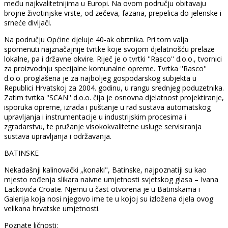
među najkvalitetnijima u Europi. Na ovom području obitavaju
brojne životinjske vrste, od zečeva, fazana, prepelica do jelenske i
srneće divljači.
Na području Općine djeluje 40-ak obrtnika. Pri tom valja
spomenuti najznačajnije tvrtke koje svojom djelatnošću prelaze
lokalne, pa i državne okvire. Riječ je o tvrtki ''Rasco'' d.o.o., tvornici
za proizvodnju specijalne komunalne opreme. Tvrtka ''Rasco''
d.o.o. proglašena je za najboljeg gospodarskog subjekta u
Republici Hrvatskoj za 2004. godinu, u rangu srednjeg poduzetnika.
Zatim tvrtka ''SCAN'' d.o.o. čija je osnovna djelatnost projektiranje,
isporuka opreme, izrada i puštanje u rad sustava automatskog
upravljanja i instrumentacije u industrijskim procesima i
zgradarstvu, te pružanje visokokvalitetne usluge servisiranja
sustava upravljanja i održavanja.
BATINSKE
Nekadašnji kalinovački „konaki", Batinske, najpoznatiji su kao
mjesto rođenja slikara naivne umjetnosti svjetskog glasa – Ivana
Lackovića Croate. Njemu u čast otvorena je u Batinskama i
Galerija koja nosi njegovo ime te u kojoj su izložena djela ovog
velikana hrvatske umjetnosti.
Poznate ličnosti: