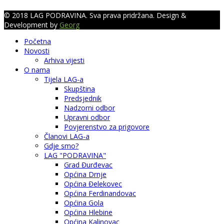
© 2018 LAG PODRAVINA. Sva prava pridržana. Design &
Development by
Georg
Početna
Novosti
Arhiva vijesti
O nama
Tijela LAG-a
Skupština
Predsjednik
Nadzorni odbor
Upravni odbor
Povjerenstvo za prigovore
Članovi LAG-a
Gdje smo?
LAG "PODRAVINA"
Grad Đurđevac
Općina Drnje
Općina Đelekovec
Općina Ferdinandovac
Općina Gola
Općina Hlebine
Općina Kalinovac