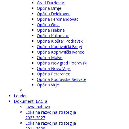
Grad Đurđevac
Općina Drnje
Općina Đelekovec
Općina Ferdinandovac
Općina Gola
Općina Hlebine
Općina Kalinovac
Općina Kloštar Podravski
Općina Koprivnički Bregi
Općina Koprivnički Ivanec
Općina Molve
Općina Novigrad Podravski
Općina Novo Virje
Općina Peteranec
Općina Podravske Sesvete
Općina Virje
Leader
Dokumenti LAG-a
Javna nabava
Lokalna razvojna strategija
2023-2027
Lokalna razvojna strategija
2014-2020