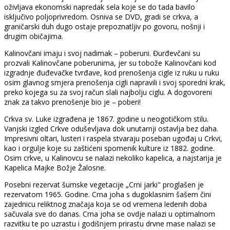
oživljava ekonomski napredak sela koje se do tada bavilo
isključivo poljoprivredom. Osniva se DVD, gradi se crkva, a
graničarski duh dugo ostaje prepoznatljiv po govoru, nošnji i
drugim običajima.
Kalinovčani imaju i svoj nadimak – poberuni. Đurđevčani su
prozvali Kalinovčane poberunima, jer su tobože Kalinovčani kod
izgradnje đuđevačke tvrđave, kod prenošenja cigle iz ruku u ruku
osim glavnog smjera prenošenja cigli napravili i svoj sporedni krak,
preko kojega su za svoj račun slali najbolju ciglu. A dogovoreni
znak za takvo prenošenje bio je – poberi!
Crkva sv. Luke izgrađena je 1867. godine u neogotičkom stilu.
Vanjski izgled Crkve oduševljava dok unutarnji ostavlja bez daha.
Impresivni oltari, lusteri i raspela stvaraju poseban ugođaj u Crkvi,
kao i orgulje koje su zaštićeni spomenik kulture iz 1882. godine.
Osim crkve, u Kalinovcu se nalazi nekoliko kapelica, a najstarija je
Kapelica Majke Božje Žalosne.
Posebni rezervat šumske vegetacije „Crni jarki" proglašen je
rezervatom 1965. Godine. Crna joha s dugoklasnim šašem čini
zajednicu reliktnog značaja koja se od vremena ledenih doba
sačuvala sve do danas. Crna joha se ovdje nalazi u optimalnom
razvitku te po uzrastu i godišnjem prirastu drvne mase nalazi se