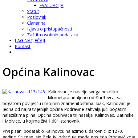
EVALUACIJA
Statut
Poslovnik
Članarina
Izjava o pristupačnosti
Zaštita osobnih podataka
LAG NATJEČAJI
Kontakt
Općina Kalinovac
Kalinovac je naselje svega nekoliko
kilometara udaljeno od Đurđevca, sa
bogatom poviješću i brojnim znamenitostima. Ipak, Kalinovac je
jedna od najrazvijenijih općina Podravine zahvaljujući bogatim
nalazištima plina. Općina obuhvaća tri naselja: Kalinovac, Batinske
i Molvice, u kojima živi 1.601 stanovnik.
Prvi pisani podatak o Kalinovcu nalazimo u darovnici iz 1270.
godine. Stjepan, sin Bele IV. određuje međe posjeda Prodavić koja