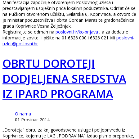
Manifestacija započinje otvorenjem Poslovnog uzleta i
predstavljanjem uspješnih priča lokalnih poduzetnika. Održat će se
na Pučkom otvorenom učilištu, Svilarska 6, Koprivnica, a otvorit će
je ministar poduzetništva i obrta Gordan Maras te gradonačelnica
grada Koprivnice Vesna Želježnjak.
Registrirajte se odmah na
poslovni.hr/kc-prijava
, a za dodatne
informacije zovite ili pišite na 01 6326 000 i 6326 021 i/ili
poslovni-
uzlet@poslovni.hr
OBRTU DOROTEJI
DODJELJENA SREDSTVA
IZ IPARD PROGRAMA
O nama
01 Prosinac 2014
„Doroteja" obrtu za knjigovodstvene usluge i poljoprivredu iz
Koprivnice, kojemu je LAG „PODRAVINA" izdao pismo preporuke,