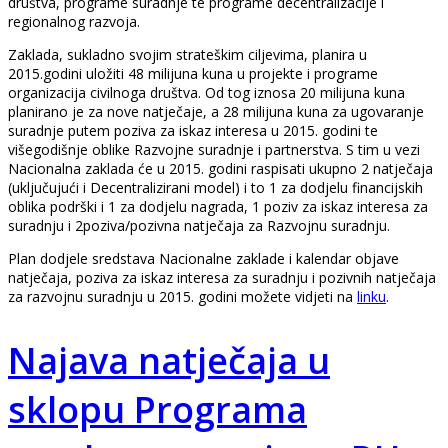
društva, programe suradnje te programe decentralizacije i
regionalnog razvoja.
Zaklada, sukladno svojim strateškim ciljevima, planira u
2015.godini uložiti 48 milijuna kuna u projekte i programe
organizacija civilnoga društva. Od tog iznosa 20 milijuna kuna
planirano je za nove natječaje, a 28 milijuna kuna za ugovaranje
suradnje putem poziva za iskaz interesa u 2015. godini te
višegodišnje oblike Razvojne suradnje i partnerstva. S tim u vezi
Nacionalna zaklada će u 2015. godini raspisati ukupno 2 natječaja
(uključujući i Decentralizirani model) i to 1 za dodjelu financijskih
oblika podrški i 1 za dodjelu nagrada, 1 poziv za iskaz interesa za
suradnju i 2poziva/pozivna natječaja za Razvojnu suradnju.
Plan dodjele sredstava Nacionalne zaklade i kalendar objave
natječaja, poziva za iskaz interesa za suradnju i pozivnih natječaja
za razvojnu suradnju u 2015. godini možete vidjeti na
linku
.
Najava natječaja u
sklopu Programa