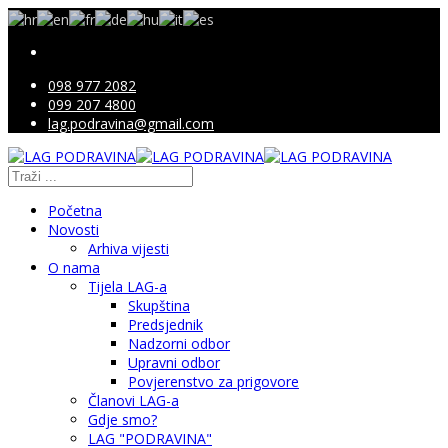
098 977 2082
099 207 4800
lag.podravina@gmail.com
Početna
Novosti
Arhiva vijesti
O nama
Tijela LAG-a
Skupština
Predsjednik
Nadzorni odbor
Upravni odbor
Povjerenstvo za prigovore
Članovi LAG-a
Gdje smo?
LAG "PODRAVINA"