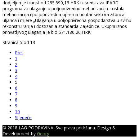
dodjeljen je iznost od 285.590,13 HRK iz sredstava IPARD
programa za ulaganje u poljoprivrednu mehanizaciju - ostala
mehanizacija i poljoprivredna oprema unutar sektora žitarica i
uljarica i mjere „Ulaganja u poljoprivredna gospodarstva u svrhu
rekonstruiranja i dostizanja standarda Zajednice. Ukupni iznos
prihvatljivog ulaganja je bio 571.180,26 HRK.
Stranica 5 od 13
Pret
1
2
3
4
5
6
7
8
9
10
Sljedeće
© 2018 LAG PODRAVINA. Sva prava pridržana. Design &
Development by
Georg