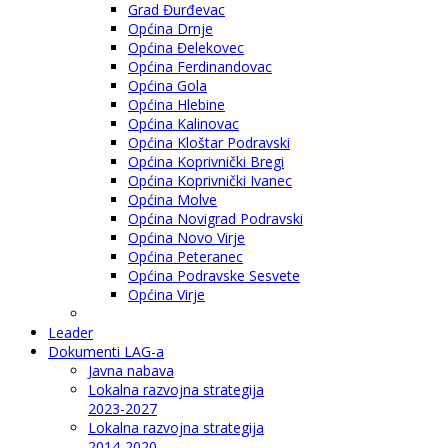
Grad Đurđevac
Općina Drnje
Općina Đelekovec
Općina Ferdinandovac
Općina Gola
Općina Hlebine
Općina Kalinovac
Općina Kloštar Podravski
Općina Koprivnički Bregi
Općina Koprivnički Ivanec
Općina Molve
Općina Novigrad Podravski
Općina Novo Virje
Općina Peteranec
Općina Podravske Sesvete
Općina Virje
Leader
Dokumenti LAG-a
Javna nabava
Lokalna razvojna strategija
2023-2027
Lokalna razvojna strategija
2014-2020