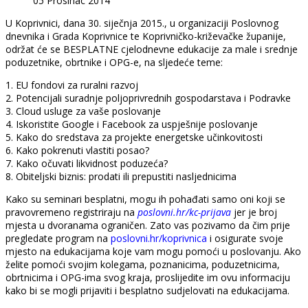
05 Prosinac 2014
U Koprivnici, dana 30. siječnja 2015., u organizaciji Poslovnog
dnevnika i Grada Koprivnice te Koprivničko-križevačke županije,
održat će se BESPLATNE cjelodnevne edukacije za male i srednje
poduzetnike, obrtnike i OPG-e, na sljedeće teme:
1. EU fondovi za ruralni razvoj
2. Potencijali suradnje poljoprivrednih gospodarstava i Podravke
3. Cloud usluge za vaše poslovanje
4. Iskoristite Google i Facebook za uspješnije poslovanje
5. Kako do sredstava za projekte energetske učinkovitosti
6. Kako pokrenuti vlastiti posao?
7. Kako očuvati likvidnost poduzeća?
8. Obiteljski biznis: prodati ili prepustiti nasljednicima
Kako su seminari besplatni, mogu ih pohađati samo oni koji se
pravovremeno registriraju na
poslovni.hr/kc-prijava
jer je broj
mjesta u dvoranama ograničen. Zato vas pozivamo da čim prije
pregledate program na
poslovni.hr/koprivnica
i osigurate svoje
mjesto na edukacijama koje vam mogu pomoći u poslovanju. Ako
želite pomoći svojim kolegama, poznanicima, poduzetnicima,
obrtnicima i OPG-ima svog kraja, proslijedite im ovu informaciju
kako bi se mogli prijaviti i besplatno sudjelovati na edukacijama.