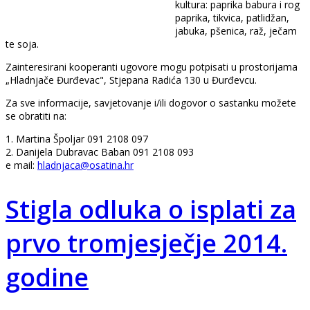
kultura: paprika babura i rog
paprika, tikvica, patlidžan,
jabuka, pšenica, raž, ječam
te soja.
Zainteresirani kooperanti ugovore mogu potpisati u prostorijama
„Hladnjače Đurđevac", Stjepana Radića 130 u Đurđevcu.
Za sve informacije, savjetovanje i/ili dogovor o sastanku možete
se obratiti na:
1. Martina Špoljar 091 2108 097
2. Danijela Dubravac Baban 091 2108 093
e mail:
hladnjaca@osatina.hr
Stigla odluka o isplati za
prvo tromjesječje 2014.
godine