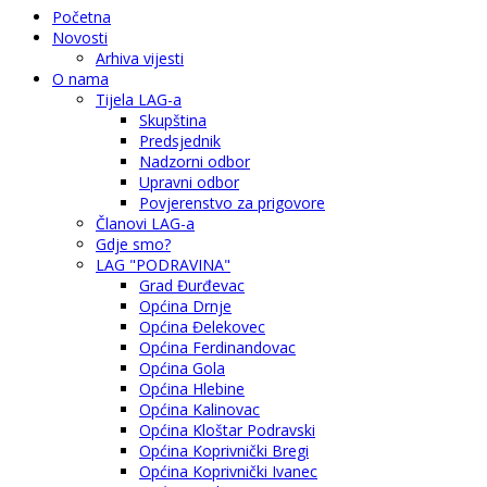
Početna
Novosti
Arhiva vijesti
O nama
Tijela LAG-a
Skupština
Predsjednik
Nadzorni odbor
Upravni odbor
Povjerenstvo za prigovore
Članovi LAG-a
Gdje smo?
LAG "PODRAVINA"
Grad Đurđevac
Općina Drnje
Općina Đelekovec
Općina Ferdinandovac
Općina Gola
Općina Hlebine
Općina Kalinovac
Općina Kloštar Podravski
Općina Koprivnički Bregi
Općina Koprivnički Ivanec