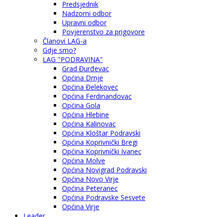
Predsjednik
Nadzorni odbor
Upravni odbor
Povjerenstvo za prigovore
Članovi LAG-a
Gdje smo?
LAG "PODRAVINA"
Grad Đurđevac
Općina Drnje
Općina Đelekovec
Općina Ferdinandovac
Općina Gola
Općina Hlebine
Općina Kalinovac
Općina Kloštar Podravski
Općina Koprivnički Bregi
Općina Koprivnički Ivanec
Općina Molve
Općina Novigrad Podravski
Općina Novo Virje
Općina Peteranec
Općina Podravske Sesvete
Općina Virje
Leader