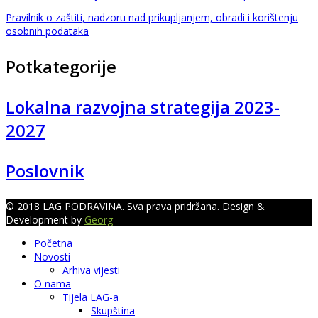
Pravilnik o zaštiti, nadzoru nad prikupljanjem, obradi i korištenju
osobnih podataka
Potkategorije
Lokalna razvojna strategija 2023-
2027
Poslovnik
© 2018 LAG PODRAVINA. Sva prava pridržana. Design &
Development by
Georg
Početna
Novosti
Arhiva vijesti
O nama
Tijela LAG-a
Skupština