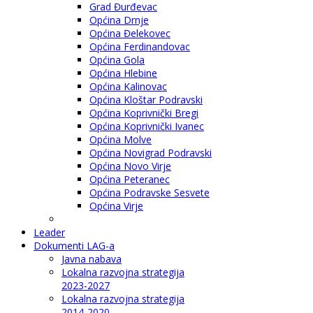
Grad Đurđevac
Općina Drnje
Općina Đelekovec
Općina Ferdinandovac
Općina Gola
Općina Hlebine
Općina Kalinovac
Općina Kloštar Podravski
Općina Koprivnički Bregi
Općina Koprivnički Ivanec
Općina Molve
Općina Novigrad Podravski
Općina Novo Virje
Općina Peteranec
Općina Podravske Sesvete
Općina Virje
Leader
Dokumenti LAG-a
Javna nabava
Lokalna razvojna strategija
2023-2027
Lokalna razvojna strategija
2014-2020