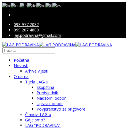
098 977 2082
099 207 4800
lag.podravina@gmail.com
Početna
Novosti
Arhiva vijesti
O nama
Tijela LAG-a
Skupština
Predsjednik
Nadzorni odbor
Upravni odbor
Povjerenstvo za prigovore
Članovi LAG-a
Gdje smo?
LAG "PODRAVINA"