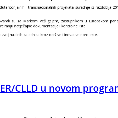
uteritorijalnih i transnacionalnih projekata suradnje iz razdoblja 2
 razgovarali su sa Markom Vešligajem, zastupnikom u Europskom 
kreiranju natječajne dokumentacije i kontrolne liste.
azvoj ruralnih zajednica kroz održive i inovativne projekte.
EADER/CLLD u novom progr