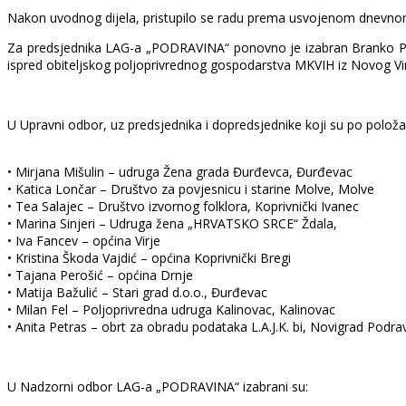
Nakon uvodnog dijela, pristupilo se radu prema usvojenom dnevnom
Za predsjednika LAG-a „PODRAVINA“ ponovno je izabran Branko Pata
ispred obiteljskog poljoprivrednog gospodarstva MKVIH iz Novog Vir
U Upravni odbor, uz predsjednika i dopredsjednike koji su po položaj
• Mirjana Mišulin – udruga Žena grada Đurđevca, Đurđevac
• Katica Lončar – Društvo za povjesnicu i starine Molve, Molve
• Tea Salajec – Društvo izvornog folklora, Koprivnički Ivanec
• Marina Sinjeri – Udruga žena „HRVATSKO SRCE“ Ždala,
• Iva Fancev – općina Virje
• Kristina Škoda Vajdić – općina Koprivnički Bregi
• Tajana Perošić – općina Drnje
• Matija Bažulić – Stari grad d.o.o., Đurđevac
• Milan Fel – Poljoprivredna udruga Kalinovac, Kalinovac
• Anita Petras – obrt za obradu podataka L.A.J.K. bi, Novigrad Podra
U Nadzorni odbor LAG-a „PODRAVINA“ izabrani su: