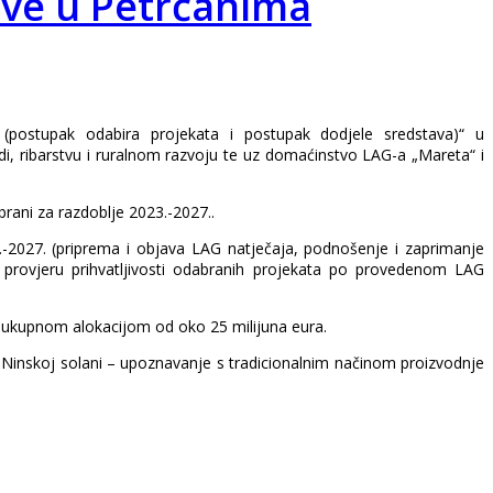
ove u Petrčanima
postupak odabira projekata i postupak dodjele sredstava)“ u
edi, ribarstvu i ruralnom razvoju te uz domaćinstvo LAG-a „Mareta“ i
rani za razdoblje 2023.-2027..
-2027. (priprema i objava LAG natječaja, podnošenje i zaprimanje
provjeru prihvatljivosti odabranih projekata po provedenom LAG
s ukupnom alokacijom od oko 25 milijuna eura.
, Ninskoj solani – upoznavanje s tradicionalnim načinom proizvodnje