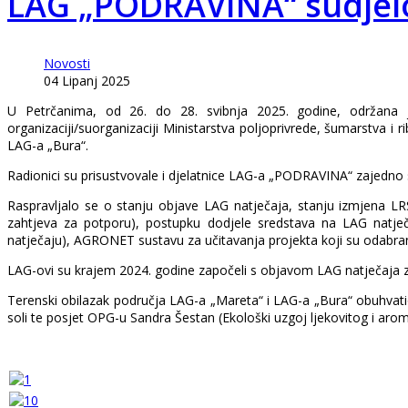
LAG „PODRAVINA“ sudjelo
Novosti
04 Lipanj 2025
U Petrčanima, od 26. do 28. svibnja 2025. godine, održana 
organizaciji/suorganizaciji Ministarstva poljoprivrede, šumarstva i
LAG-a „Bura“.
Radionici su prisustvovale i djelatnice LAG-a „PODRAVINA“ zajedno s
Raspravljalo se o stanju objave LAG natječaja, stanju izmjena L
zahtjeva za potporu), postupku dodjele sredstava na LAG natje
natječaju), AGRONET sustavu za učitavanja projekta koji su odabra
LAG-ovi su krajem 2024. godine započeli s objavom LAG natječaja z
Terenski obilazak područja LAG-a „Mareta“ i LAG-a „Bura“ obuhvatio
soli te posjet OPG-u Sandra Šestan (Ekološki uzgoj ljekovitog i aromati