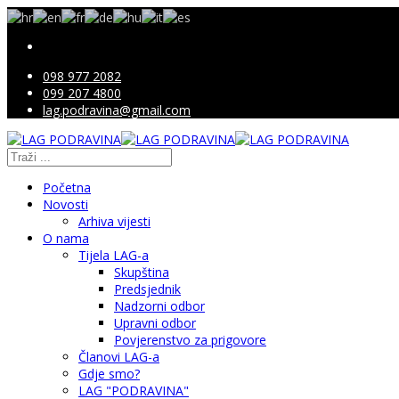
098 977 2082
099 207 4800
lag.podravina@gmail.com
Početna
Novosti
Arhiva vijesti
O nama
Tijela LAG-a
Skupština
Predsjednik
Nadzorni odbor
Upravni odbor
Povjerenstvo za prigovore
Članovi LAG-a
Gdje smo?
LAG "PODRAVINA"