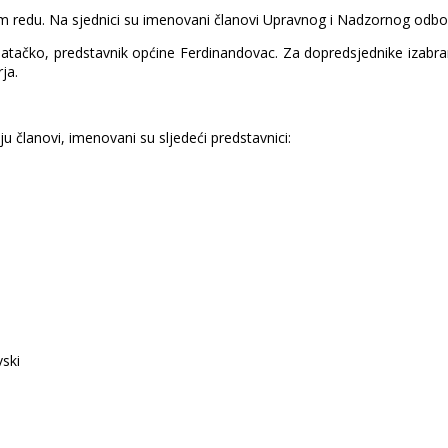
 redu. Na sjednici su imenovani članovi Upravnog i Nadzornog odbo
čko, predstavnik općine Ferdinandovac. Za dopredsjednike izabrani 
ja.
u članovi, imenovani su sljedeći predstavnici:
vski