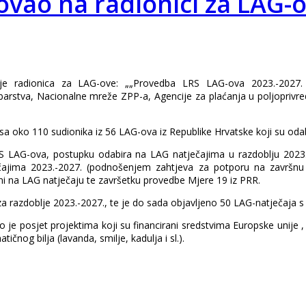
vao na radionici za LAG-
je radionica za LAG-ove: „„Provedba LRS LAG-ova 2023.-2027. (
 ribarstva, Nacionalne mreže ZPP-a, Agencije za plaćanja u poljoprivr
a oko 110 sudionika iz 56 LAG-ova iz Republike Hrvatske koji su odab
RS LAG-ova, postupku odabira na LAG natječajima u razdoblju 2023.
čajima 2023.-2027. (podnošenjem zahtjeva za potporu na završnu 
ni na LAG natječaju te završetku provedbe Mjere 19 iz PRR.
a razdoblje 2023.-2027., te je do sada objavljeno 50 LAG-natječaja 
 je posjet projektima koji su financirani sredstvima Europske unije 
čnog bilja (lavanda, smilje, kadulja i sl.).