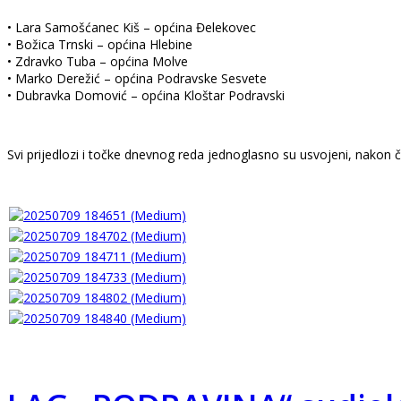
• Lara Samošćanec Kiš – općina Đelekovec
• Božica Trnski – općina Hlebine
• Zdravko Tuba – općina Molve
• Marko Derežić – općina Podravske Sesvete
• Dubravka Domović – općina Kloštar Podravski
Svi prijedlozi i točke dnevnog reda jednoglasno su usvojeni, nakon če