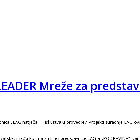
LEADER Mreže za predstav
onica „LAG natječaji – iskustva u provedbi / Projekti suradnje LAG-o
e Hrvatske, među kojima su bile i predstavnice LAG-a „PODRAVINA“ Iva