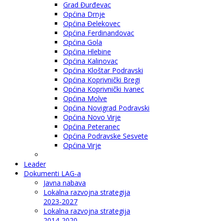
Grad Đurđevac
Općina Drnje
Općina Đelekovec
Općina Ferdinandovac
Općina Gola
Općina Hlebine
Općina Kalinovac
Općina Kloštar Podravski
Općina Koprivnički Bregi
Općina Koprivnički Ivanec
Općina Molve
Općina Novigrad Podravski
Općina Novo Virje
Općina Peteranec
Općina Podravske Sesvete
Općina Virje
Leader
Dokumenti LAG-a
Javna nabava
Lokalna razvojna strategija
2023-2027
Lokalna razvojna strategija
2014-2020