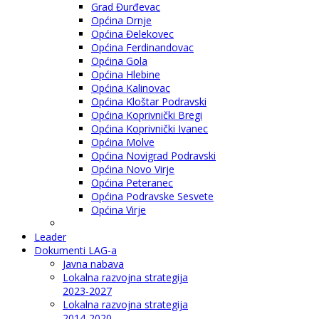
Grad Đurđevac
Općina Drnje
Općina Đelekovec
Općina Ferdinandovac
Općina Gola
Općina Hlebine
Općina Kalinovac
Općina Kloštar Podravski
Općina Koprivnički Bregi
Općina Koprivnički Ivanec
Općina Molve
Općina Novigrad Podravski
Općina Novo Virje
Općina Peteranec
Općina Podravske Sesvete
Općina Virje
Leader
Dokumenti LAG-a
Javna nabava
Lokalna razvojna strategija
2023-2027
Lokalna razvojna strategija
2014-2020