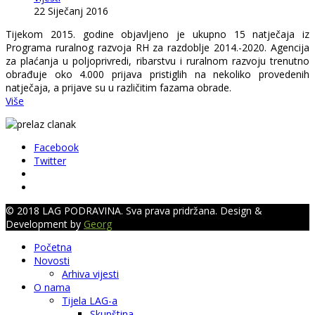
22 Siječanj 2016
Tijekom 2015. godine objavljeno je ukupno 15 natječaja iz
Programa ruralnog razvoja RH za razdoblje 2014.-2020. Agencija
za plaćanja u poljoprivredi, ribarstvu i ruralnom razvoju trenutno
obrađuje oko 4.000 prijava pristiglih na nekoliko provedenih
natječaja, a prijave su u različitim fazama obrade.
Više
Facebook
Twitter
© 2018 LAG PODRAVINA. Sva prava pridržana. Design &
Development by
Georg
Početna
Novosti
Arhiva vijesti
O nama
Tijela LAG-a
Skupština