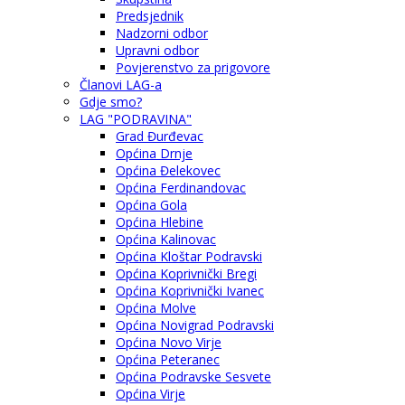
Predsjednik
Nadzorni odbor
Upravni odbor
Povjerenstvo za prigovore
Članovi LAG-a
Gdje smo?
LAG "PODRAVINA"
Grad Đurđevac
Općina Drnje
Općina Đelekovec
Općina Ferdinandovac
Općina Gola
Općina Hlebine
Općina Kalinovac
Općina Kloštar Podravski
Općina Koprivnički Bregi
Općina Koprivnički Ivanec
Općina Molve
Općina Novigrad Podravski
Općina Novo Virje
Općina Peteranec
Općina Podravske Sesvete
Općina Virje