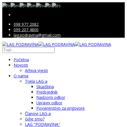
098 977 2082
099 207 4800
lag.podravina@gmail.com
Početna
Novosti
Arhiva vijesti
O nama
Tijela LAG-a
Skupština
Predsjednik
Nadzorni odbor
Upravni odbor
Povjerenstvo za prigovore
Članovi LAG-a
Gdje smo?
LAG "PODRAVINA"