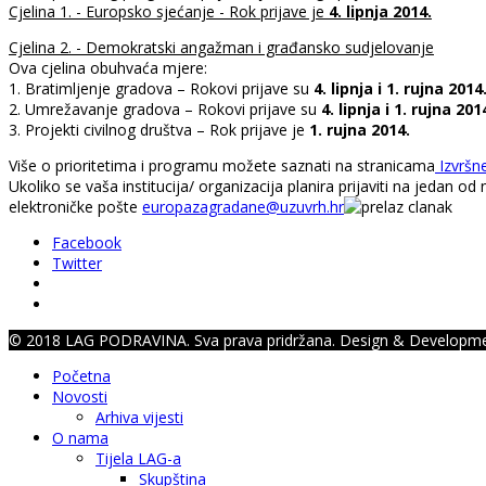
Cjelina 1. - Europsko sjećanje - Rok prijave je
4. lipnja 2014.
Cjelina 2. - Demokratski angažman i građansko sudjelovanje
Ova cjelina obuhvaća mjere:
1. Bratimljenje gradova – Rokovi prijave su
4. lipnja i 1. rujna 2014
2. Umrežavanje gradova – Rokovi prijave su
4. lipnja i 1. rujna 201
3. Projekti civilnog društva – Rok prijave je
1. rujna 2014.
Više o prioritetima i programu možete saznati na stranicama
Izvršne
Ukoliko se vaša institucija/ organizacija planira prijaviti na jedan 
elektroničke pošte
europazagradane@uzuvrh.hr
Facebook
Twitter
© 2018 LAG PODRAVINA. Sva prava pridržana. Design & Developm
Početna
Novosti
Arhiva vijesti
O nama
Tijela LAG-a
Skupština