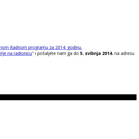
nom Radnom programu za 2014. godinu.
telje na radionicu
" i pošaljete nam ga do
5. svibnja 2014.
na adresu