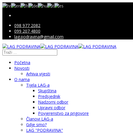
098 977 2082
099 207 4800
lag.podravina@gmail.com
Početna
Novosti
Arhiva vijesti
O nama
Tijela LAG-a
Skupština
Predsjednik
Nadzorni odbor
Upravni odbor
Povjerenstvo za prigovore
Članovi LAG-a
Gdje smo?
LAG "PODRAVINA"