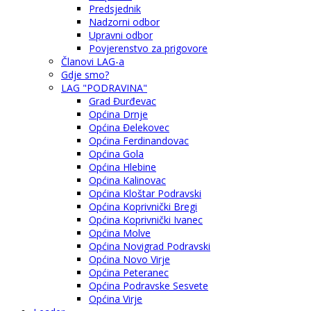
Predsjednik
Nadzorni odbor
Upravni odbor
Povjerenstvo za prigovore
Članovi LAG-a
Gdje smo?
LAG "PODRAVINA"
Grad Đurđevac
Općina Drnje
Općina Đelekovec
Općina Ferdinandovac
Općina Gola
Općina Hlebine
Općina Kalinovac
Općina Kloštar Podravski
Općina Koprivnički Bregi
Općina Koprivnički Ivanec
Općina Molve
Općina Novigrad Podravski
Općina Novo Virje
Općina Peteranec
Općina Podravske Sesvete
Općina Virje