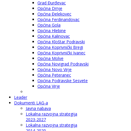
Grad Đurđevac
Općina Drnje
Općina Đelekovec
Općina Ferdinandovac
Općina Gola
Općina Hlebine
Općina Kalinovac
Općina Kloštar Podravski
Općina Koprivnički Bregi
Općina Koprivnički Ivanec
Općina Molve
Općina Novigrad Podravski
Općina Novo Virje
Općina Peteranec
Općina Podravske Sesvete
Općina Virje
Leader
Dokumenti LAG-a
Javna nabava
Lokalna razvojna strategija
2023-2027
Lokalna razvojna strategija
2014-2020