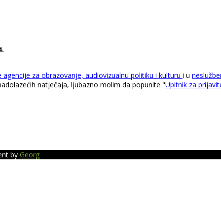
.
4.
 agencije za obrazovanje, audiovizualnu politiku i kulturu
i u
neslužbe
od nadolazećih natječaja, ljubazno molim da popunite "
Upitnik za prijavi
ent by
Georg