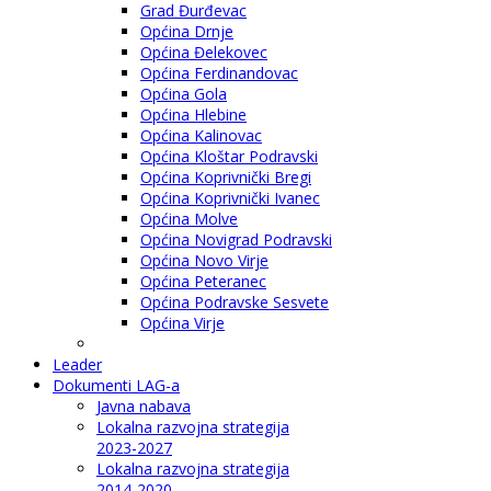
Grad Đurđevac
Općina Drnje
Općina Đelekovec
Općina Ferdinandovac
Općina Gola
Općina Hlebine
Općina Kalinovac
Općina Kloštar Podravski
Općina Koprivnički Bregi
Općina Koprivnički Ivanec
Općina Molve
Općina Novigrad Podravski
Općina Novo Virje
Općina Peteranec
Općina Podravske Sesvete
Općina Virje
Leader
Dokumenti LAG-a
Javna nabava
Lokalna razvojna strategija
2023-2027
Lokalna razvojna strategija
2014-2020