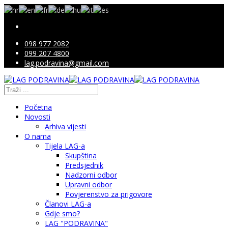
098 977 2082
099 207 4800
lag.podravina@gmail.com
Početna
Novosti
Arhiva vijesti
O nama
Tijela LAG-a
Skupština
Predsjednik
Nadzorni odbor
Upravni odbor
Povjerenstvo za prigovore
Članovi LAG-a
Gdje smo?
LAG "PODRAVINA"