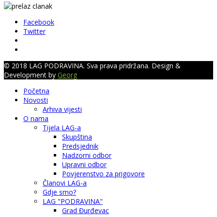
Facebook
Twitter
© 2018 LAG PODRAVINA. Sva prava pridržana. Design &
Development by
Georg
Početna
Novosti
Arhiva vijesti
O nama
Tijela LAG-a
Skupština
Predsjednik
Nadzorni odbor
Upravni odbor
Povjerenstvo za prigovore
Članovi LAG-a
Gdje smo?
LAG "PODRAVINA"
Grad Đurđevac