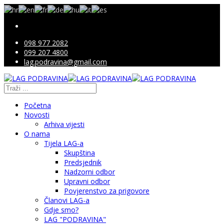
098 977 2082
099 207 4800
lag.podravina@gmail.com
Početna
Novosti
Arhiva vijesti
O nama
Tijela LAG-a
Skupština
Predsjednik
Nadzorni odbor
Upravni odbor
Povjerenstvo za prigovore
Članovi LAG-a
Gdje smo?
LAG "PODRAVINA"