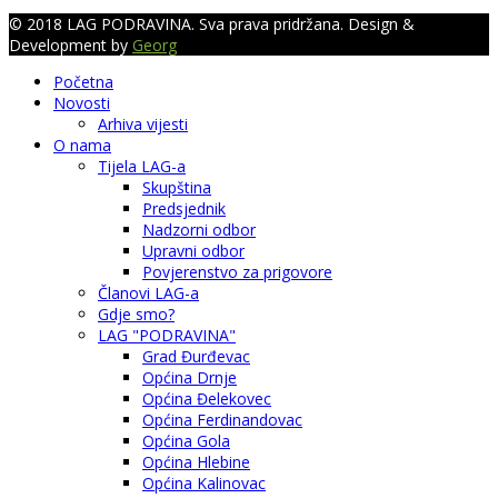
© 2018 LAG PODRAVINA. Sva prava pridržana. Design &
Development by
Georg
Početna
Novosti
Arhiva vijesti
O nama
Tijela LAG-a
Skupština
Predsjednik
Nadzorni odbor
Upravni odbor
Povjerenstvo za prigovore
Članovi LAG-a
Gdje smo?
LAG "PODRAVINA"
Grad Đurđevac
Općina Drnje
Općina Đelekovec
Općina Ferdinandovac
Općina Gola
Općina Hlebine
Općina Kalinovac