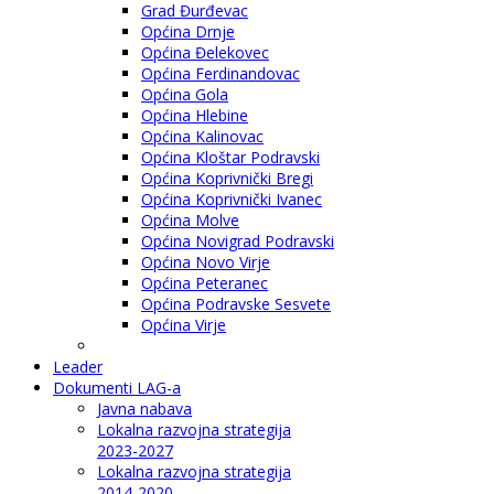
Grad Đurđevac
Općina Drnje
Općina Đelekovec
Općina Ferdinandovac
Općina Gola
Općina Hlebine
Općina Kalinovac
Općina Kloštar Podravski
Općina Koprivnički Bregi
Općina Koprivnički Ivanec
Općina Molve
Općina Novigrad Podravski
Općina Novo Virje
Općina Peteranec
Općina Podravske Sesvete
Općina Virje
Leader
Dokumenti LAG-a
Javna nabava
Lokalna razvojna strategija
2023-2027
Lokalna razvojna strategija
2014-2020