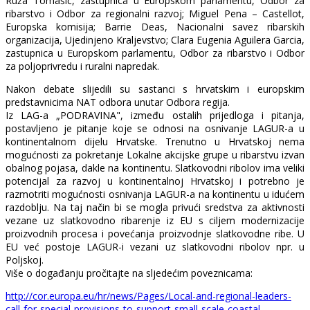
Ruža Tomašić, zastupnica u Europskom parlamentu, Odbor za
ribarstvo i Odbor za regionalni razvoj; Miguel Pena – Castellot,
Europska komisija; Barrie Deas, Nacionalni savez ribarskih
organizacija, Ujedinjeno Kraljevstvo; Clara Eugenia Aguilera Garcia,
zastupnica u Europskom parlamentu, Odbor za ribarstvo i Odbor
za poljoprivredu i ruralni napredak.
Nakon debate slijedili su sastanci s hrvatskim i europskim
predstavnicima NAT odbora unutar Odbora regija.
Iz LAG-a „PODRAVINA", između ostalih prijedloga i pitanja,
postavljeno je pitanje koje se odnosi na osnivanje LAGUR-a u
kontinentalnom dijelu Hrvatske. Trenutno u Hrvatskoj nema
mogućnosti za pokretanje Lokalne akcijske grupe u ribarstvu izvan
obalnog pojasa, dakle na kontinentu. Slatkovodni ribolov ima veliki
potencijal za razvoj u kontinentalnoj Hrvatskoj i potrebno je
razmotriti mogućnosti osnivanja LAGUR-a na kontinentu u idućem
razdoblju. Na taj način bi se mogla privući sredstva za aktivnosti
vezane uz slatkovodno ribarenje iz EU s ciljem modernizacije
proizvodnih procesa i povećanja proizvodnje slatkovodne ribe. U
EU već postoje LAGUR-i vezani uz slatkovodni ribolov npr. u
Poljskoj.
Više o događanju pročitajte na sljedećim poveznicama:
http://cor.europa.eu/hr/news/Pages/Local-and-regional-leaders-
call-for-special-provisions-to-support-small-scale-coastal-