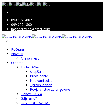
098 977 2082
099 207 4800
lag.podravina@gmail.com
Početna
Novosti
Arhiva vijesti
O nama
Tijela LAG-a
Skupština
Predsjednik
Nadzorni odbor
Upravni odbor
Povjerenstvo za prigovore
Članovi LAG-a
Gdje smo?
LAG "PODRAVINA"