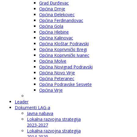
Grad Đurđevac
Općina Drnje
Općina Đelekovec
Općina Ferdinandovac
Općina Gola
Općina Hlebine
Općina Kalinovac
Općina Kloštar Podravski
Općina Koprivnički Bregi
Općina Koprivnički Ivanec
Općina Molve
Općina Novigrad Podravski
Općina Novo Virje
Općina Peteranec
Općina Podravske Sesvete
Općina Virje
Leader
Dokumenti LAG-a
Javna nabava
Lokalna razvojna strategija
2023-2027
Lokalna razvojna strategija
2014-2020