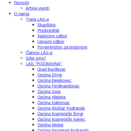
Novosti
Arhiva vijesti
O nama
Tijela LAG-a
Skupština
Predsjednik
Nadzorni odbor
Upravni odbor
Povjerenstvo za prigovore
Članovi LAG-a
Gdje smo?
LAG "PODRAVINA"
Grad Đurđevac
Općina Drnje
Općina Đelekovec
Općina Ferdinandovac
Općina Gola
Općina Hlebine
Općina Kalinovac
Općina Kloštar Podravski
Općina Koprivnički Bregi
Općina Koprivnički Ivanec
Općina Molve
Općina Novigrad Podravski