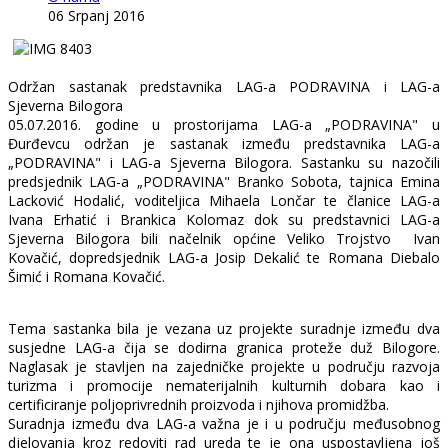
06 Srpanj 2016
Održan sastanak predstavnika LAG-a PODRAVINA i LAG-a
Sjeverna Bilogora
05.07.2016. godine u prostorijama LAG-a „PODRAVINA" u
Đurđevcu održan je sastanak između predstavnika LAG-a
„PODRAVINA" i LAG-a Sjeverna Bilogora. Sastanku su nazočili
predsjednik LAG-a „PODRAVINA" Branko Sobota, tajnica Emina
Lacković Hodalić, voditeljica Mihaela Lončar te članice LAG-a
Ivana Erhatić i Brankica Kolomaz dok su predstavnici LAG-a
Sjeverna Bilogora bili načelnik općine Veliko Trojstvo Ivan
Kovačić, dopredsjednik LAG-a Josip Dekalić te Romana Diebalo
Šimić i Romana Kovačić.
Tema sastanka bila je vezana uz projekte suradnje između dva
susjedne LAG-a čija se dodirna granica proteže duž Bilogore.
Naglasak je stavljen na zajedničke projekte u području razvoja
turizma i promocije nematerijalnih kulturnih dobara kao i
certificiranje poljoprivrednih proizvoda i njihova promidžba.
Suradnja između dva LAG-a važna je i u području međusobnog
djelovanja kroz redoviti rad ureda te je ona uspostavljena još