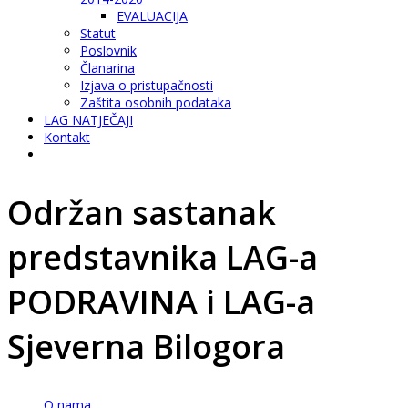
EVALUACIJA
Statut
Poslovnik
Članarina
Izjava o pristupačnosti
Zaštita osobnih podataka
LAG NATJEČAJI
Kontakt
Održan sastanak
predstavnika LAG-a
PODRAVINA i LAG-a
Sjeverna Bilogora
O nama