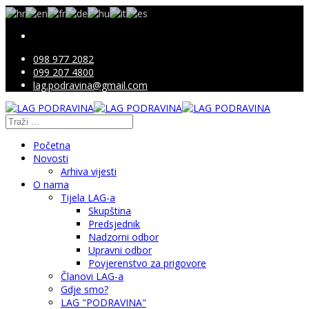
098 977 2082
099 207 4800
lag.podravina@gmail.com
Početna
Novosti
Arhiva vijesti
O nama
Tijela LAG-a
Skupština
Predsjednik
Nadzorni odbor
Upravni odbor
Povjerenstvo za prigovore
Članovi LAG-a
Gdje smo?
LAG "PODRAVINA"