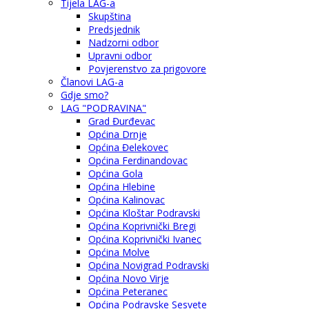
Tijela LAG-a
Skupština
Predsjednik
Nadzorni odbor
Upravni odbor
Povjerenstvo za prigovore
Članovi LAG-a
Gdje smo?
LAG "PODRAVINA"
Grad Đurđevac
Općina Drnje
Općina Đelekovec
Općina Ferdinandovac
Općina Gola
Općina Hlebine
Općina Kalinovac
Općina Kloštar Podravski
Općina Koprivnički Bregi
Općina Koprivnički Ivanec
Općina Molve
Općina Novigrad Podravski
Općina Novo Virje
Općina Peteranec
Općina Podravske Sesvete