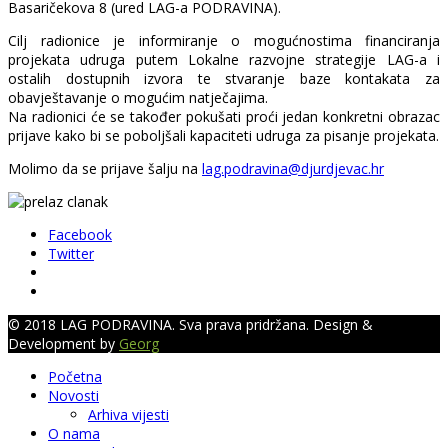
Basaričekova 8 (ured LAG-a PODRAVINA).
Cilj radionice je informiranje o mogućnostima financiranja
projekata udruga putem Lokalne razvojne strategije LAG-a i
ostalih dostupnih izvora te stvaranje baze kontakata za
obavještavanje o mogućim natječajima.
Na radionici će se također pokušati proći jedan konkretni obrazac
prijave kako bi se poboljšali kapaciteti udruga za pisanje projekata.
Molimo da se prijave šalju na
lag.podravina@djurdjevac.hr
Facebook
Twitter
© 2018 LAG PODRAVINA. Sva prava pridržana. Design &
Development by
Georg
Početna
Novosti
Arhiva vijesti
O nama