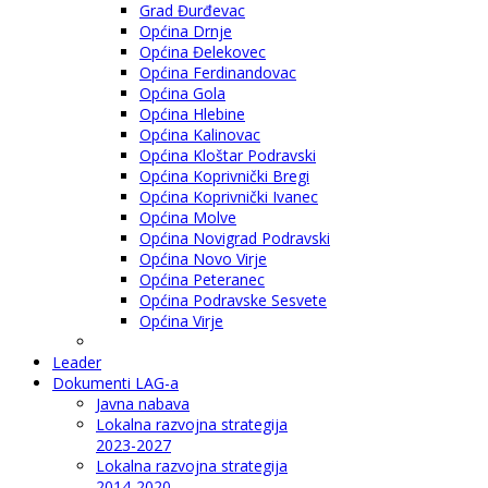
Grad Đurđevac
Općina Drnje
Općina Đelekovec
Općina Ferdinandovac
Općina Gola
Općina Hlebine
Općina Kalinovac
Općina Kloštar Podravski
Općina Koprivnički Bregi
Općina Koprivnički Ivanec
Općina Molve
Općina Novigrad Podravski
Općina Novo Virje
Općina Peteranec
Općina Podravske Sesvete
Općina Virje
Leader
Dokumenti LAG-a
Javna nabava
Lokalna razvojna strategija
2023-2027
Lokalna razvojna strategija
2014-2020