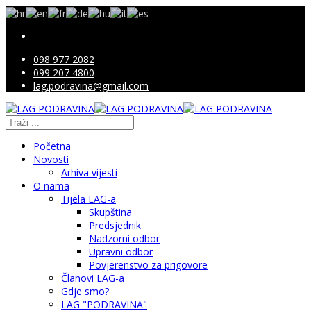
098 977 2082
099 207 4800
lag.podravina@gmail.com
Početna
Novosti
Arhiva vijesti
O nama
Tijela LAG-a
Skupština
Predsjednik
Nadzorni odbor
Upravni odbor
Povjerenstvo za prigovore
Članovi LAG-a
Gdje smo?
LAG "PODRAVINA"