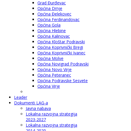
Grad Đurđevac
Općina Drnje
Općina Đelekovec
Općina Ferdinandovac
Općina Gola
Općina Hlebine
Općina Kalinovac
Općina Kloštar Podravski
Općina Koprivnički Bregi
Općina Koprivnički Ivanec
Općina Molve
Općina Novigrad Podravski
Općina Novo Virje
Općina Peteranec
Općina Podravske Sesvete
Općina Virje
Leader
Dokumenti LAG-a
Javna nabava
Lokalna razvojna strategija
2023-2027
Lokalna razvojna strategija
2014-2020