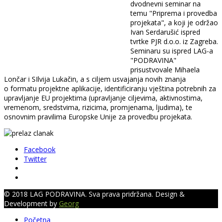
dvodnevni seminar na
temu "Priprema i provedba
projekata", a koji je održao
Ivan Serdarušić ispred
tvrtke PJR d.o.o. iz Zagreba.
Seminaru su ispred LAG-a
"PODRAVINA"
prisustvovale Mihaela
Lončar i SIlvija Lukačin, a s ciljem usvajanja novih znanja
o formatu projektne aplikacije, identificiranju vještina potrebnih za
upravljanje EU projektima (upravljanje ciljevima, aktivnostima,
vremenom, sredstvima, rizicima, promjenama, ljudima), te
osnovnim pravilima Europske Unije za provedbu projekata.
Facebook
Twitter
© 2018 LAG PODRAVINA. Sva prava pridržana. Design &
Development by
Georg
Početna