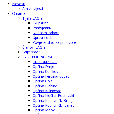
Novosti
Arhiva vijesti
O nama
Tijela LAG-a
Skupština
Predsjednik
Nadzorni odbor
Upravni odbor
Povjerenstvo za prigovore
Članovi LAG-a
Gdje smo?
LAG "PODRAVINA"
Grad Đurđevac
Općina Drnje
Općina Đelekovec
Općina Ferdinandovac
Općina Gola
Općina Hlebine
Općina Kalinovac
Općina Kloštar Podravski
Općina Koprivnički Bregi
Općina Koprivnički Ivanec
Općina Molve