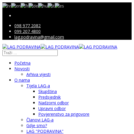
098 977 2082
099 207 4800
lag.podravina@gmail.com
Početna
Novosti
Arhiva vijesti
O nama
Tijela LAG-a
Skupština
Predsjednik
Nadzorni odbor
Upravni odbor
Povjerenstvo za prigovore
Članovi LAG-a
Gdje smo?
LAG "PODRAVINA"