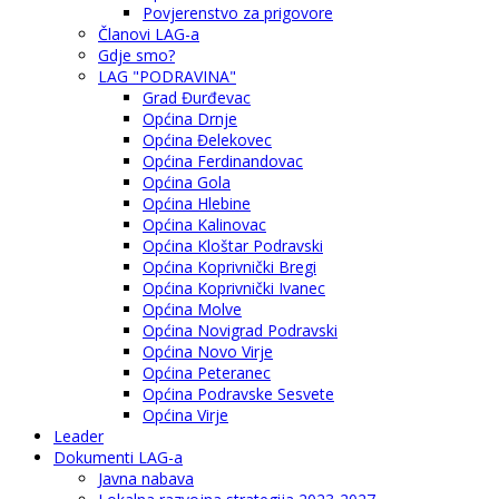
Povjerenstvo za prigovore
Članovi LAG-a
Gdje smo?
LAG "PODRAVINA"
Grad Đurđevac
Općina Drnje
Općina Đelekovec
Općina Ferdinandovac
Općina Gola
Općina Hlebine
Općina Kalinovac
Općina Kloštar Podravski
Općina Koprivnički Bregi
Općina Koprivnički Ivanec
Općina Molve
Općina Novigrad Podravski
Općina Novo Virje
Općina Peteranec
Općina Podravske Sesvete
Općina Virje
Leader
Dokumenti LAG-a
Javna nabava