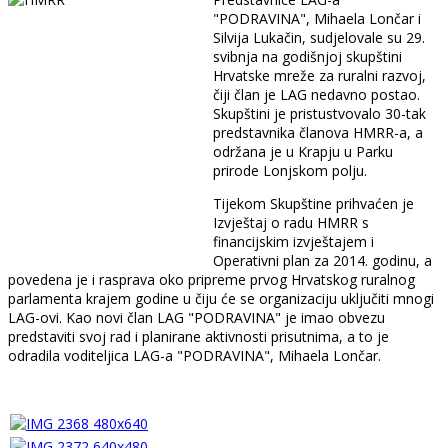
"PODRAVINA", Mihaela Lončar i
Silvija Lukačin, sudjelovale su 29.
svibnja na godišnjoj skupštini
Hrvatske mreže za ruralni razvoj,
čiji član je LAG nedavno postao.
Skupštini je pristustvovalo 30-tak
predstavnika članova HMRR-a, a
održana je u Krapju u Parku
prirode Lonjskom polju.
Tijekom Skupštine prihvaćen je
Izvještaj o radu HMRR s
financijskim izvještajem i
Operativni plan za 2014. godinu, a
povedena je i rasprava oko pripreme prvog Hrvatskog ruralnog
parlamenta krajem godine u čiju će se organizaciju uključiti mnogi
LAG-ovi. Kao novi član LAG "PODRAVINA" je imao obvezu
predstaviti svoj rad i planirane aktivnosti prisutnima, a to je
odradila voditeljica LAG-a "PODRAVINA", Mihaela Lončar.