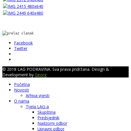
Facebook
Twitter
© 2018 LAG PODRAVINA. Sva prava pridržana. Design &
Development by
Georg
Početna
Novosti
Arhiva vijesti
O nama
Tijela LAG-a
Skupština
Predsjednik
Nadzorni odbor
Upravni odbor