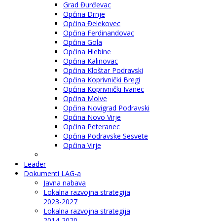
Grad Đurđevac
Općina Drnje
Općina Đelekovec
Općina Ferdinandovac
Općina Gola
Općina Hlebine
Općina Kalinovac
Općina Kloštar Podravski
Općina Koprivnički Bregi
Općina Koprivnički Ivanec
Općina Molve
Općina Novigrad Podravski
Općina Novo Virje
Općina Peteranec
Općina Podravske Sesvete
Općina Virje
Leader
Dokumenti LAG-a
Javna nabava
Lokalna razvojna strategija
2023-2027
Lokalna razvojna strategija
2014-2020