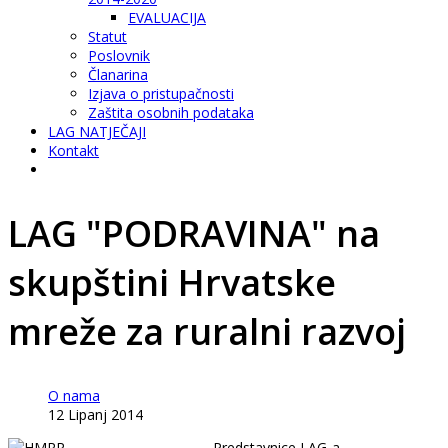
EVALUACIJA
Statut
Poslovnik
Članarina
Izjava o pristupačnosti
Zaštita osobnih podataka
LAG NATJEČAJI
Kontakt
LAG "PODRAVINA" na
skupštini Hrvatske
mreže za ruralni razvoj
O nama
12 Lipanj 2014
Predstavnice LAG-a