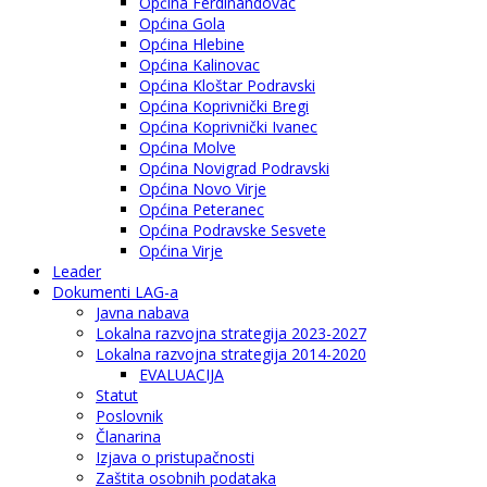
Općina Ferdinandovac
Općina Gola
Općina Hlebine
Općina Kalinovac
Općina Kloštar Podravski
Općina Koprivnički Bregi
Općina Koprivnički Ivanec
Općina Molve
Općina Novigrad Podravski
Općina Novo Virje
Općina Peteranec
Općina Podravske Sesvete
Općina Virje
Leader
Dokumenti LAG-a
Javna nabava
Lokalna razvojna strategija 2023-2027
Lokalna razvojna strategija 2014-2020
EVALUACIJA
Statut
Poslovnik
Članarina
Izjava o pristupačnosti
Zaštita osobnih podataka