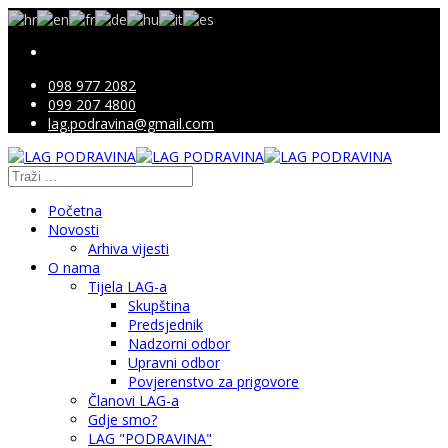
098 977 2082
099 207 4800
lag.podravina@gmail.com
Početna
Novosti
Arhiva vijesti
O nama
Tijela LAG-a
Skupština
Predsjednik
Nadzorni odbor
Upravni odbor
Povjerenstvo za prigovore
Članovi LAG-a
Gdje smo?
LAG "PODRAVINA"