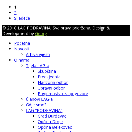
1
2
Sljedeće
© 2018 LAG PODRAVINA. Sva prava pridržana. Design &
Development by
Georg
Početna
Novosti
Arhiva vijesti
O nama
Tijela LAG-a
Skupština
Predsjednik
Nadzorni odbor
Upravni odbor
Povjerenstvo za prigovore
Članovi LAG-a
Gdje smo?
LAG "PODRAVINA"
Grad Đurđevac
Općina Drnje
Općina Đelekovec