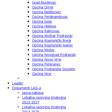
Grad Đurđevac
Općina Drnje
Općina Đelekovec
Općina Ferdinandovac
Općina Gola
Općina Hlebine
Općina Kalinovac
Općina Kloštar Podravski
Općina Koprivnički Bregi
Općina Koprivnički Ivanec
Općina Molve
Općina Novigrad Podravski
Općina Novo Virje
Općina Peteranec
Općina Podravske Sesvete
Općina Virje
Leader
Dokumenti LAG-a
Javna nabava
Lokalna razvojna strategija
2023-2027
Lokalna razvojna strategija
2014-2020