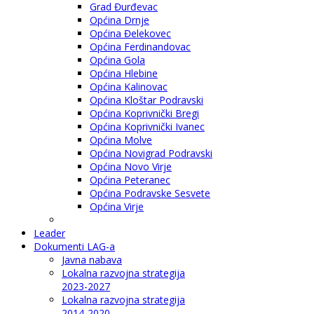
Grad Đurđevac
Općina Drnje
Općina Đelekovec
Općina Ferdinandovac
Općina Gola
Općina Hlebine
Općina Kalinovac
Općina Kloštar Podravski
Općina Koprivnički Bregi
Općina Koprivnički Ivanec
Općina Molve
Općina Novigrad Podravski
Općina Novo Virje
Općina Peteranec
Općina Podravske Sesvete
Općina Virje
Leader
Dokumenti LAG-a
Javna nabava
Lokalna razvojna strategija
2023-2027
Lokalna razvojna strategija
2014-2020