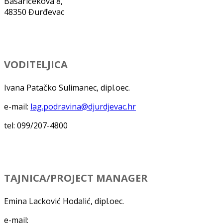
Basaričekova 8,
48350 Đurđevac
VODITELJICA
Ivana Patačko Sulimanec, dipl.oec.
e-mail:
lag.podravina@djurdjevac.hr
tel: 099/207-4800
TAJNICA/PROJECT MANAGER
Emina Lacković Hodalić, dipl.oec.
e-mail: