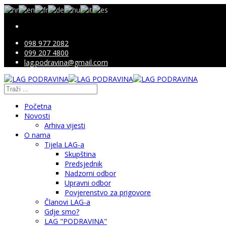
098 977 2082
099 207 4800
lag.podravina@gmail.com
Početna
Novosti
Arhiva vijesti
O nama
Tijela LAG-a
Skupština
Predsjednik
Nadzorni odbor
Upravni odbor
Povjerenstvo za prigovore
Članovi LAG-a
Gdje smo?
LAG "PODRAVINA"