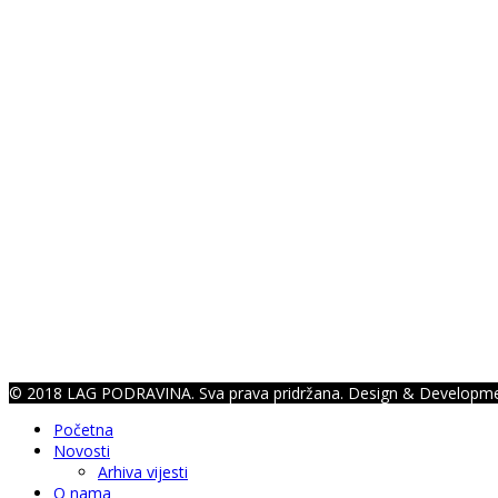
© 2018 LAG PODRAVINA. Sva prava pridržana. Design & Developm
Početna
Novosti
Arhiva vijesti
O nama