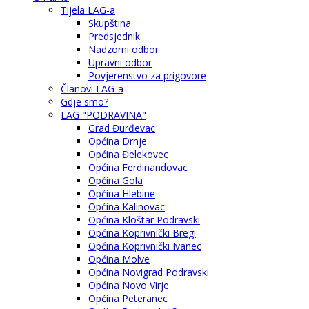
Tijela LAG-a
Skupština
Predsjednik
Nadzorni odbor
Upravni odbor
Povjerenstvo za prigovore
Članovi LAG-a
Gdje smo?
LAG "PODRAVINA"
Grad Đurđevac
Općina Drnje
Općina Đelekovec
Općina Ferdinandovac
Općina Gola
Općina Hlebine
Općina Kalinovac
Općina Kloštar Podravski
Općina Koprivnički Bregi
Općina Koprivnički Ivanec
Općina Molve
Općina Novigrad Podravski
Općina Novo Virje
Općina Peteranec