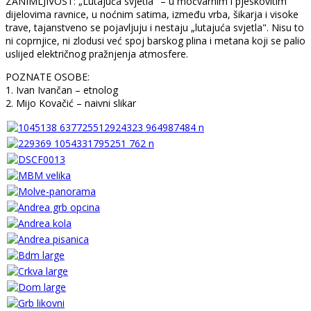
ZANIMLJIVOST: „Lutajuća svjetla" – u močvarnim i pjeskovitim
dijelovima ravnice, u noćnim satima, između vrba, šikarja i visoke
trave, tajanstveno se pojavljuju i nestaju „lutajuća svjetla". Nisu to
ni coprnjice, ni zlodusi već spoj barskog plina i metana koji se palio
uslijed električnog pražnjenja atmosfere.
POZNATE OSOBE:
1. Ivan Ivančan – etnolog
2. Mijo Kovačić – naivni slikar