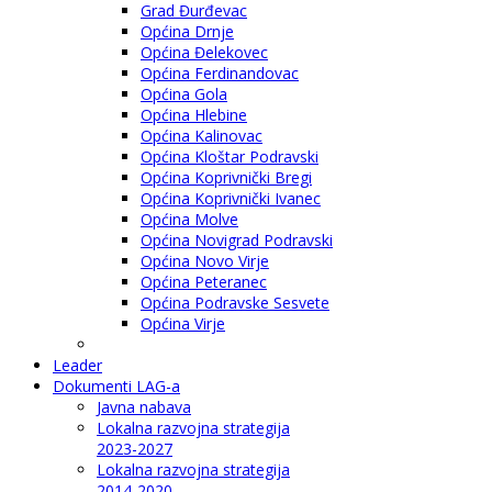
Grad Đurđevac
Općina Drnje
Općina Đelekovec
Općina Ferdinandovac
Općina Gola
Općina Hlebine
Općina Kalinovac
Općina Kloštar Podravski
Općina Koprivnički Bregi
Općina Koprivnički Ivanec
Općina Molve
Općina Novigrad Podravski
Općina Novo Virje
Općina Peteranec
Općina Podravske Sesvete
Općina Virje
Leader
Dokumenti LAG-a
Javna nabava
Lokalna razvojna strategija
2023-2027
Lokalna razvojna strategija
2014-2020