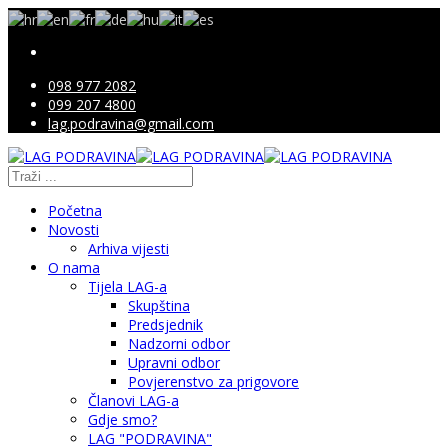
098 977 2082
099 207 4800
lag.podravina@gmail.com
Početna
Novosti
Arhiva vijesti
O nama
Tijela LAG-a
Skupština
Predsjednik
Nadzorni odbor
Upravni odbor
Povjerenstvo za prigovore
Članovi LAG-a
Gdje smo?
LAG "PODRAVINA"