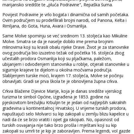
marijansko središte te „pluća Podravine", Repaška šuma.
Povijest Podravine je vrlo bogata i dinamična od samih početaka.
Ovim područjem su prodefilirali brojni narodi, od Panona, Kelta i
Rimljana, do Gota, Huna, Avara i Osmanlija.
Same Molve spominju se već sredinom 13. stoljeća kao Mikuline
Molve. Smatra se da je naselje dobilo ime prema brojnim
mlinovima koji su krasili obalu rijeke Drave. Život je za stanovnike
ovog područja bio izuzetno težak od početka 16. stoljeća zbog
učestalih prodora Osmanlija koji su pljačkama, paležom,
ubijanjem i odvođenjem stanovnika u roblje, otjerali stanovnike u
sigurnije krajeve te dijelom u okolna močvarna područja.
Slabljenjem turske moći, krajem 17. stoljeća, Molve se počinju
obnavljati. Gradi se prva škola te je obnovljena župna crkva.
Crkva Blažene Djevice Marije, koja je danas središte vjerskog
turizma te simbol Općine, izgrađena je 1853. godine na
pjeskovitom brežuljku Krbuljin te je jedan od najljepših sakralnih
građevina u kontinentalnoj Hrvatskoj. U vrijeme turskih prodora,
napuštajući selo Molvarci su kip zakopali u zemlju blizu kapelice u
nadi da će se brzo vratiti i opet ga iskopati. No, opasnost od
turskih osvajanja nije tako brzo prošla i mještani koji su kip
zakopali su umrli te je kip je zaboravljen. Prema legendi, vol gazde