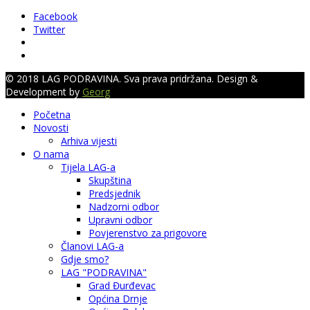
Facebook
Twitter
© 2018 LAG PODRAVINA. Sva prava pridržana. Design &
Development by
Georg
Početna
Novosti
Arhiva vijesti
O nama
Tijela LAG-a
Skupština
Predsjednik
Nadzorni odbor
Upravni odbor
Povjerenstvo za prigovore
Članovi LAG-a
Gdje smo?
LAG "PODRAVINA"
Grad Đurđevac
Općina Drnje