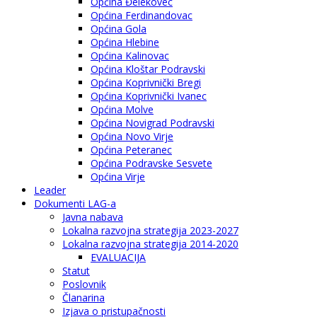
Općina Đelekovec
Općina Ferdinandovac
Općina Gola
Općina Hlebine
Općina Kalinovac
Općina Kloštar Podravski
Općina Koprivnički Bregi
Općina Koprivnički Ivanec
Općina Molve
Općina Novigrad Podravski
Općina Novo Virje
Općina Peteranec
Općina Podravske Sesvete
Općina Virje
Leader
Dokumenti LAG-a
Javna nabava
Lokalna razvojna strategija 2023-2027
Lokalna razvojna strategija 2014-2020
EVALUACIJA
Statut
Poslovnik
Članarina
Izjava o pristupačnosti