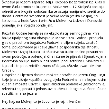
Škripelja je rogom zaparao zelju i iskopao Bogorodičin kip. Glas o
ovom čudu pronio se krajem te Molve već u 17. Stoljeću postaju
odredištem brojnih hodočasnika te ostaju marijansko središte do
danas. Centralna svečanost je Velika Meša (Velika Gospa), 15.
kolovoza, a hodočasnici pristižu u Molve i za Uskrsni i Duhovski
ponedjeljak (Trojački pondeljek).
Razvitak Općine temelji se na eksploataciji zemnog plina. Prva
baklja upaljenog plina obasjala je Molve 1974. Godine i pronijela
glas o prirodnom bogatstvu Podravine diljem svijeta. Unatoč
tome, poljoprivreda je i dalje glavna gospodarska djelatnost u
Molvama. Uzgoj žitarica i stočarstvo su tradicionalno prisutni na
ovom području, a potencijal čine i šume te pijesak i šljunak kojima
Podravina obiluje. Kako bi dali poticaj poduzetništvu, Molvarci su
izgradili i tri poduzetničke zone: «Zdelja», «Brzdeljeva» i «Molve
Grede».
Osvježenje i ljetnim danima možete potražiti na jezeru Čingi Lingi
koje je središnje kupalište ovog dijela Podravine, a na kojem osim
kupanja možete uživati u specijalitetima podravske gastronomije,
rekreirati se, pecati ili jednostavno uživati u bogatstvu flore i faune
specifičnima za jezera.
Hej, haj, na Molvaj, to je čudo, to je raj.. I. Ivančan