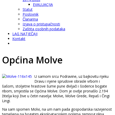
EVALUACIJA
Statut
Poslovnik
Članarina
Izjava o pristupačnosti
Zaštita osobnih podataka
LAG NATJEČAJI
Kontakt
Općina Molve
U samom srcu Podravine, uz bajkovitu rijeku
Dravu i njene sprudove obrasle vrbom i
šašom, stoljetne hrastove šume pune divljači i šoderice bogate
ribom, smjestila se Općina Molve. Dom je ovdje pronašlo 2.194
žitelja koji žive u četiri naselja: Molve, Molve Grede, Repaš i Čingi
Lingi.
Na sam spomen Molvi, na um nam pada gospodarska razvijenost
temeljena na bogatim eksploatacijskim poljima zemnog plina,