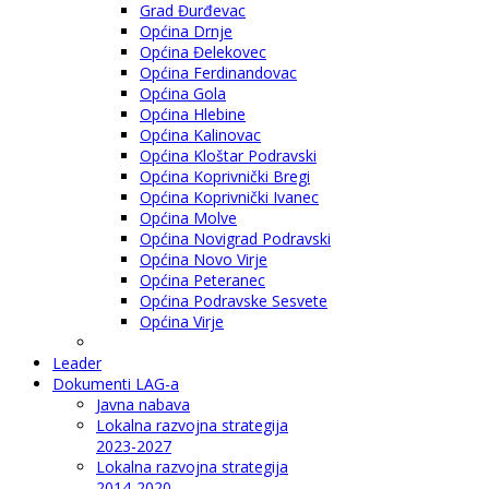
Grad Đurđevac
Općina Drnje
Općina Đelekovec
Općina Ferdinandovac
Općina Gola
Općina Hlebine
Općina Kalinovac
Općina Kloštar Podravski
Općina Koprivnički Bregi
Općina Koprivnički Ivanec
Općina Molve
Općina Novigrad Podravski
Općina Novo Virje
Općina Peteranec
Općina Podravske Sesvete
Općina Virje
Leader
Dokumenti LAG-a
Javna nabava
Lokalna razvojna strategija
2023-2027
Lokalna razvojna strategija
2014-2020