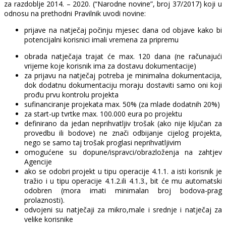
za razdoblje 2014. – 2020. (“Narodne novine”, broj 37/2017) koji u
odnosu na prethodni Pravilnik uvodi novine:
prijave na natječaj počinju mjesec dana od objave kako bi
potencijalni korisnici imali vremena za pripremu
obrada natječaja trajat će max. 120 dana (ne računajući
vrijeme koje korisnik ima za dostavu dokumentacije)
za prijavu na natječaj potreba je minimalna dokumentacija,
dok dodatnu dokumentaciju moraju dostaviti samo oni koji
prođu prvu kontrolu projekta
sufinanciranje projekata max. 50% (za mlade dodatnih 20%)
za start-up tvrtke max. 100.000 eura po projektu
definirano da jedan neprihvatljiv trošak (ako nije ključan za
provedbu ili bodove) ne znači odbijanje cijelog projekta,
nego se samo taj trošak proglasi neprihvatljivim
omogućene su dopune/ispravci/obrazloženja na zahtjev
Agencije
ako se odobri projekt u tipu operacije 4.1.1. a isti korisnik je
tražio i u tipu operacije 4.1.2.ili 4.1.3., bit će mu automatski
odobren (mora imati minimalan broj bodova-prag
prolaznosti).
odvojeni su natječaji za mikro,male i srednje i natječaj za
velike korisnike