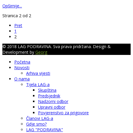
Opširnije...
Stranica 2 od 2
Pret
1
2
© 2018 LAG PODRAVINA. Sva prava pridržana. Design &
Development by
Georg
Početna
Novosti
Arhiva vijesti
O nama
Tijela LAG-a
Skupština
Predsjednik
Nadzorni odbor
Upravni odbor
Povjerenstvo za prigovore
Članovi LAG-a
Gdje smo?
LAG "PODRAVINA"