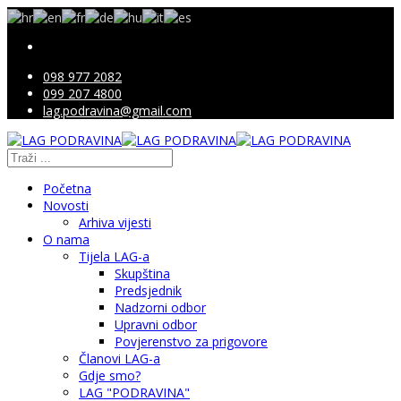
098 977 2082
099 207 4800
lag.podravina@gmail.com
Početna
Novosti
Arhiva vijesti
O nama
Tijela LAG-a
Skupština
Predsjednik
Nadzorni odbor
Upravni odbor
Povjerenstvo za prigovore
Članovi LAG-a
Gdje smo?
LAG "PODRAVINA"