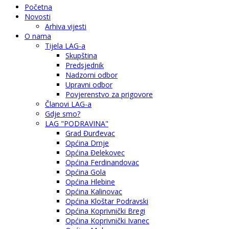
Početna
Novosti
Arhiva vijesti
O nama
Tijela LAG-a
Skupština
Predsjednik
Nadzorni odbor
Upravni odbor
Povjerenstvo za prigovore
Članovi LAG-a
Gdje smo?
LAG "PODRAVINA"
Grad Đurđevac
Općina Drnje
Općina Đelekovec
Općina Ferdinandovac
Općina Gola
Općina Hlebine
Općina Kalinovac
Općina Kloštar Podravski
Općina Koprivnički Bregi
Općina Koprivnički Ivanec