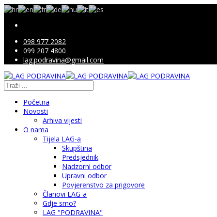
098 977 2082
099 207 4800
lag.podravina@gmail.com
Početna
Novosti
Arhiva vijesti
O nama
Tijela LAG-a
Skupština
Predsjednik
Nadzorni odbor
Upravni odbor
Povjerenstvo za prigovore
Članovi LAG-a
Gdje smo?
LAG "PODRAVINA"