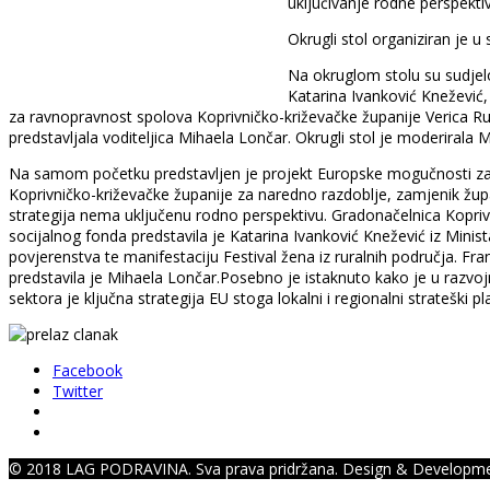
uključivanje rodne perspektiv
Okrugli stol organiziran je 
Na okruglom stolu su sudjelo
Katarina Ivanković Knežević,
za ravnopravnost spolova Koprivničko-križevačke županije Verica R
predstavljala voditeljica Mihaela Lončar. Okrugli stol je moderirala 
Na samom početku predstavljen je projekt Europske mogučnosti za rur
Koprivničko-križevačke županije za naredno razdoblje, zamjenik žup
strategija nema uključenu rodno perspektivu. Gradonačelnica Kopri
socijalnog fonda predstavila je Katarina Ivanković Knežević iz Mini
povjerenstva te manifestaciju Festival žena iz ruralnih područja. Fr
predstavila je Mihaela Lončar.Posebno je istaknuto kako je u razvo
sektora je ključna strategija EU stoga lokalni i regionalni strateški
Facebook
Twitter
© 2018 LAG PODRAVINA. Sva prava pridržana. Design & Developm