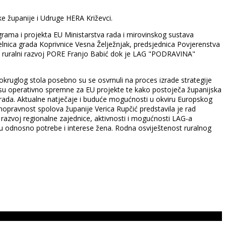
ke županije i Udruge HERA Križevci.
grama i projekta EU Ministarstva rada i mirovinskog sustava
elnica grada Koprivnice Vesna Želježnjak, predsjednica Povjerenstva
za ruralni razvoj PORE Franjo Babić dok je LAG "PODRAVINA"
okruglog stola posebno su se osvrnuli na proces izrade strategije
nisu operativno spremne za EU projekte te kako postoječa županijska
Grada. Aktualne natječaje i buduće mogućnosti u okviru Europskog
nopravnost spolova županije Verica Rupčić predstavila je rad
a razvoj regionalne zajednice, aktivnosti i mogućnosti LAG-a
vu odnosno potrebe i interese žena. Rodna osviještenost ruralnog