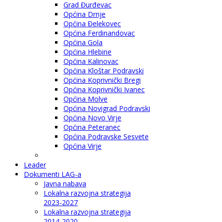
Grad Đurđevac
Općina Drnje
Općina Đelekovec
Općina Ferdinandovac
Općina Gola
Općina Hlebine
Općina Kalinovac
Općina Kloštar Podravski
Općina Koprivnički Bregi
Općina Koprivnički Ivanec
Općina Molve
Općina Novigrad Podravski
Općina Novo Virje
Općina Peteranec
Općina Podravske Sesvete
Općina Virje
Leader
Dokumenti LAG-a
Javna nabava
Lokalna razvojna strategija
2023-2027
Lokalna razvojna strategija
2014-2020