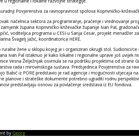
e u regionalne i lokalne razvojne strategije.
u suradnji Povjerenstva za ravnopravnost spolova Koprivničko-križevač
vali: načelnica sektora za programiranje, pračenje i vrednovanje pro
 zamjenik župana Koprivničko-križevačke županije Ivan Pal, gradonač
upčić, voditeljica programa u CESI-u Sanja Cesar, projekt menadžer 
Marina Švagelj Jažić, koordinatorica HERE.
alne žene u sklopu kojeg je i organiziran okrugli stol. Sudionici/ce 
ana Ivan Pal istaknuo je kako lokalne i regionalne uprave još uvijek 
vnice Vesna Želježnjak osvrnula se na podršku projektima od strane 
starstva rada i mirovinskoga sustava. Predsjednica Povjerenstva za rav
anjo Babić iz PORE predstavio je rad agencije i mogućnosti utjecaja n
jne planove i strateške dokumente potrebno ugraditi rodnu perspekti
 planovi predstavljaju osnovu za povlačenje sredstava iz EU fondova.
ent by
Georg