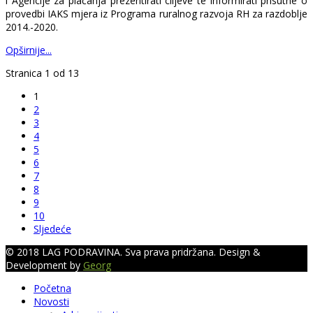
i Agencije za plaćanja prezentirati ciljeve te informirati prisutne o
provedbi IAKS mjera iz Programa ruralnog razvoja RH za razdoblje
2014.-2020.
Opširnije...
Stranica 1 od 13
1
2
3
4
5
6
7
8
9
10
Sljedeće
© 2018 LAG PODRAVINA. Sva prava pridržana. Design &
Development by
Georg
Početna
Novosti