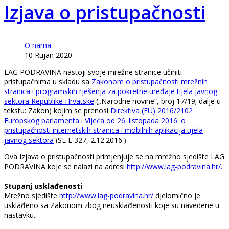
Izjava o pristupačnosti
O nama
10 Rujan 2020
LAG PODRAVINA nastoji svoje mrežne stranice učiniti
pristupačnima u skladu sa
Zakonom o pristupačnosti mrežnih
stranica i programskih rješenja za pokretne uređaje tijela javnog
sektora Republike Hrvatske
(„Narodne novine“, broj 17/19; dalje u
tekstu: Zakon) kojim se prenosi
Direktiva (EU) 2016/2102
Europskog parlamenta i Vijeća od 26. listopada 2016. o
pristupačnosti internetskih stranica i mobilnih aplikacija tijela
javnog sektora
(SL L 327, 2.12.2016.).
Ova Izjava o pristupačnosti primjenjuje se na mrežno sjedište LAG
PODRAVINA koje se nalazi na adresi
http://www.lag-podravina.hr/.
Stupanj usklađenosti
Mrežno sjedište
http://www.lag-podravina.hr/
djelomično je
usklađeno sa Zakonom zbog neusklađenosti koje su navedene u
nastavku.