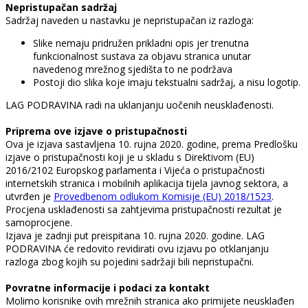
Nepristupačan sadržaj
Sadržaj naveden u nastavku je nepristupačan iz razloga:
Slike nemaju pridružen prikladni opis jer trenutna
funkcionalnost sustava za objavu stranica unutar
navedenog mrežnog sjedišta to ne podržava
Postoji dio slika koje imaju tekstualni sadržaj, a nisu logotip.
LAG PODRAVINA radi na uklanjanju uočenih neusklađenosti.
Priprema ove izjave o pristupačnosti
Ova je izjava sastavljena 10. rujna 2020. godine, prema Predlošku
izjave o pristupačnosti koji je u skladu s Direktivom (EU)
2016/2102 Europskog parlamenta i Vijeća o pristupačnosti
internetskih stranica i mobilnih aplikacija tijela javnog sektora, a
utvrđen je
Provedbenom odlukom Komisije (EU) 2018/1523
.
Procjena usklađenosti sa zahtjevima pristupačnosti rezultat je
samoprocjene.
Izjava je zadnji put preispitana 10. rujna 2020. godine. LAG
PODRAVINA će redovito revidirati ovu izjavu po otklanjanju
razloga zbog kojih su pojedini sadržaji bili nepristupačni.
Povratne informacije i podaci za kontakt
Molimo korisnike ovih mrežnih stranica ako primijete neusklađen