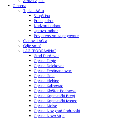
Arhiva vijesti
O nama
Tijela LAG-a
Skupština
Predsjednik
Nadzorni odbor
Upravni odbor
Povjerenstvo za prigovore
Članovi LAG-a
Gdje smo?
LAG "PODRAVINA"
Grad Đurđevac
Općina Drnje
Općina Đelekovec
Općina Ferdinandovac
Općina Gola
Općina Hlebine
Općina Kalinovac
Općina Kloštar Podravski
Općina Koprivnički Bregi
Općina Koprivnički Ivanec
Općina Molve
Općina Novigrad Podravski
Općina Novo Virje