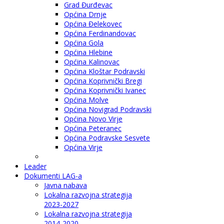
Grad Đurđevac
Općina Drnje
Općina Đelekovec
Općina Ferdinandovac
Općina Gola
Općina Hlebine
Općina Kalinovac
Općina Kloštar Podravski
Općina Koprivnički Bregi
Općina Koprivnički Ivanec
Općina Molve
Općina Novigrad Podravski
Općina Novo Virje
Općina Peteranec
Općina Podravske Sesvete
Općina Virje
Leader
Dokumenti LAG-a
Javna nabava
Lokalna razvojna strategija
2023-2027
Lokalna razvojna strategija
2014-2020