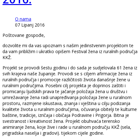
O nama
07 Lipanj 2016
Poštovane gospođe,
dozvolite mi da vas upoznam s našim jedinstvenim projektom te
da vam približim i ukratko opišem Festival žena iz ruralnih područja
KKŽ.
Projekt se provodi šestu godinu i do sada je sudjelovala 61 žena iz
svih krajeva naše županije. Provodi se s ciljem afirmacije žena iz
ruralnih područja i promocije različitosti života današnje žene u
ruralnim područjima. Posebni cilj projekta je doprinos zaštiti i
promicanju ljudskih prava te jačanje položaja žena u društvu i
umrežavanje žena radi unapređivanja položaja žene u ruralnom
prostoru, razmjene iskustava, znanja i vještina u cilju podizanja
kvalitete života u ruralnim područjima, očuvanja obitelji te kulturne
baštine, tradicije, izričaja i običaja Podravine i Prigorja. Bitna je
svestranost i kreativnost žena. Projekt obuhvaća terensko
animiranje žena, koje žive i rade u ruralnom području KKŽ (sela,
prigradska naselja i gradovi). tijekom cijele godine.