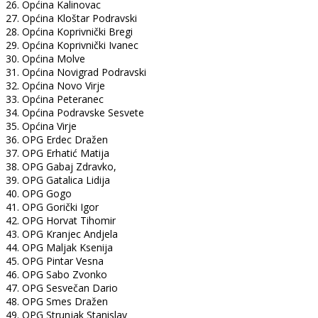
26. Općina Kalinovac
27. Općina Kloštar Podravski
28. Općina Koprivnički Bregi
29. Općina Koprivnički Ivanec
30. Općina Molve
31. Općina Novigrad Podravski
32. Općina Novo Virje
33. Općina Peteranec
34. Općina Podravske Sesvete
35. Općina Virje
36. OPG Erdec Dražen
37. OPG Erhatić Matija
38. OPG Gabaj Zdravko,
39. OPG Gatalica Lidija
40. OPG Gogo
41. OPG Gorički Igor
42. OPG Horvat Tihomir
43. OPG Kranjec Andjela
44. OPG Maljak Ksenija
45. OPG Pintar Vesna
46. OPG Sabo Zvonko
47. OPG Sesvečan Dario
48. OPG Smes Dražen
49. OPG Strunjak Stanislav