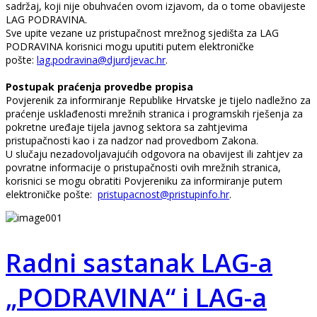
sadržaj, koji nije obuhvaćen ovom izjavom, da o tome obavijeste
LAG PODRAVINA.
Sve upite vezane uz pristupačnost mrežnog sjedišta za LAG
PODRAVINA korisnici mogu uputiti putem elektroničke
pošte:
lag.podravina@djurdjevac.hr
.
Postupak praćenja provedbe propisa
Povjerenik za informiranje Republike Hrvatske je tijelo nadležno za
praćenje usklađenosti mrežnih stranica i programskih rješenja za
pokretne uređaje tijela javnog sektora sa zahtjevima
pristupačnosti kao i za nadzor nad provedbom Zakona.
U slučaju nezadovoljavajućih odgovora na obavijest ili zahtjev za
povratne informacije o pristupačnosti ovih mrežnih stranica,
korisnici se mogu obratiti Povjereniku za informiranje putem
elektroničke pošte:
pristupacnost@pristupinfo.hr
.
Radni sastanak LAG-a
„PODRAVINA“ i LAG-a