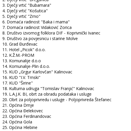
3. Dječji vrtić "Bubamara"
4. Dječji vrtić "Košutica"
5. Dječji vrtić "Zrno"
6. Domaća radinost "Baka i mama"
7. Domaća radinost Vidaković Zorica
8. Društvo izvornog folklora DIF - Koprivnički Ivanec
9. Društvo za povjesnicu i starine Molve
10. Grad Đurđevac
11. Hotel „Picok" d.o.o.
12. K.Ž.M.-PROM
13. Komunalije d.o.o
14. Komunalije-Plin d.o.o.
15. KUD „Grgur Karlovčan" Kalinovac
16. KUD "I.V. Trnski"
17. KUD "Širine"
18. Kulturna udruga "Tomislav Franjić" Kalinovac
19. L.A.J.K. BI, obrt za obradu podataka i usluge
20. Obrt za poljoprivredu i usluge - Poljoprivreda Štefanec
21. Općina Drnje
22. Općina Đelekovec
23. Općina Ferdinandovac
24. Općina Gola
25. Općina Hlebine