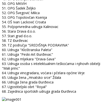
50. OPG MKVIH
51. OPG Šadek Željko
52. OPG Švegović Milica
53. OPG Topolovčan Ksenija
54. OŠ Ivan Lacković Croata
55. Poljoprivredna udruga Kalinovac
56. Stara Drava d.o.o.
57. Stari grad d.o.o.
58. TZ Đurđevac
59. TZ područja "SREDIŠNJA PODRAVINA"
60. Udruga "Kloštranska Paleta"
61. Udruga "Peski-Art Đurđevac"
62. Udruga mljekara "Drava-Sava"
63. Udruga osoba s intelektualnim teškoćama i njihovih obitelji
"Mali princ"
64. Udruga vinogradara, voćara i pčelara općine Virje
65. Uduga žena „Hrvatsko srce“ Ždala
66. Udruga žena grada Đurđevca
67. Ugostiteljski obrt "Royal"
68. Zajednica sportskih udruga grada Đurđevca