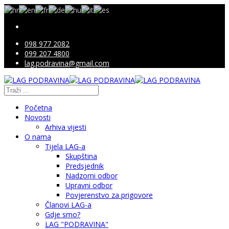
098 977 2082
099 207 4800
lag.podravina@gmail.com
Početna
Novosti
Arhiva vijesti
O nama
Tijela LAG-a
Skupština
Predsjednik
Nadzorni odbor
Upravni odbor
Povjerenstvo za prigovore
Članovi LAG-a
Gdje smo?
LAG "PODRAVINA"