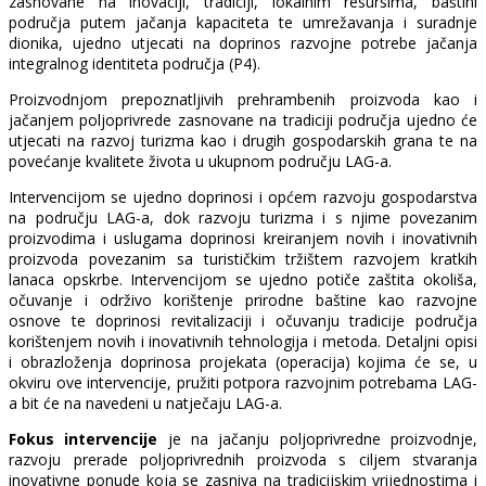
zasnovane na inovaciji, tradiciji, lokalnim resursima, baštini
područja putem jačanja kapaciteta te umrežavanja i suradnje
dionika, ujedno utjecati na doprinos razvojne potrebe jačanja
integralnog identiteta područja (P4).
Proizvodnjom prepoznatljivih prehrambenih proizvoda kao i
jačanjem poljoprivrede zasnovane na tradiciji područja ujedno će
utjecati na razvoj turizma kao i drugih gospodarskih grana te na
povećanje kvalitete života u ukupnom području LAG-a.
Intervencijom se ujedno doprinosi i općem razvoju gospodarstva
na području LAG-a, dok razvoju turizma i s njime povezanim
proizvodima i uslugama doprinosi kreiranjem novih i inovativnih
proizvoda povezanim sa turističkim tržištem razvojem kratkih
lanaca opskrbe. Intervencijom se ujedno potiče zaštita okoliša,
očuvanje i održivo korištenje prirodne baštine kao razvojne
osnove te doprinosi revitalizaciji i očuvanju tradicije područja
korištenjem novih i inovativnih tehnologija i metoda. Detaljni opisi
i obrazloženja doprinosa projekata (operacija) kojima će se, u
okviru ove intervencije, pružiti potpora razvojnim potrebama LAG-
a bit će na navedeni u natječaju LAG-a.
Fokus intervencije
je na jačanju poljoprivredne proizvodnje,
razvoju prerade poljoprivrednih proizvoda s ciljem stvaranja
inovativne ponude koja se zasniva na tradicijskim vrijednostima i