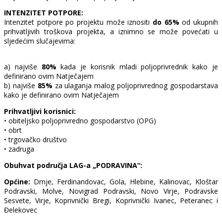
INTENZITET POTPORE:
Intenzitet potpore po projektu može iznositi
do 65%
od ukupnih
prihvatljivih troškova projekta, a iznimno se može povećati u
sljedećim slučajevima:
a) najviše
80%
kada je korisnik mladi poljoprivrednik kako je
definirano ovim Natječajem
b) najviše
85%
za ulaganja malog poljoprivrednog gospodarstava
kako je definirano ovim Natječajem
Prihvatljivi korisnici:
• obiteljsko poljoprivredno gospodarstvo (OPG)
• obrt
• trgovačko društvo
• zadruga
Obuhvat područja LAG-a „PODRAVINA“:
Općine:
Drnje, Ferdinandovac, Gola, Hlebine, Kalinovac, Kloštar
Podravski, Molve, Novigrad Podravski, Novo Virje, Podravske
Sesvete, Virje, Koprivnički Bregi, Koprivnički Ivanec, Peteranec i
Đelekovec