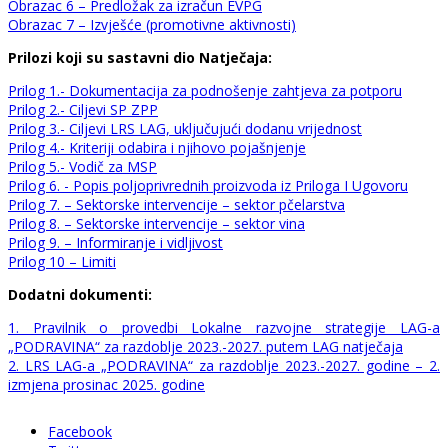
Obrazac 6 – Predložak za izračun EVPG
Obrazac 7 – Izvješće (promotivne aktivnosti)
Prilozi koji su sastavni dio Natječaja:
Prilog 1.- Dokumentacija za podnošenje zahtjeva za potporu
Prilog 2.- Ciljevi SP ZPP
Prilog 3.- Ciljevi LRS LAG, uključujući dodanu vrijednost
Prilog 4.- Kriteriji odabira i njihovo pojašnjenje
Prilog 5.- Vodič za MSP
Prilog 6. - Popis poljoprivrednih proizvoda iz Priloga I Ugovoru
Prilog 7. – Sektorske intervencije – sektor pčelarstva
Prilog 8. – Sektorske intervencije – sektor vina
Prilog 9. – Informiranje i vidljivost
Prilog 10 – Limiti
Dodatni dokumenti:
1. Pravilnik o provedbi Lokalne razvojne strategije LAG-a
„PODRAVINA“ za razdoblje 2023.-2027. putem LAG natječaja
2. LRS LAG-a „PODRAVINA“ za razdoblje 2023.-2027. godine – 2.
izmjena prosinac 2025. godine
Facebook