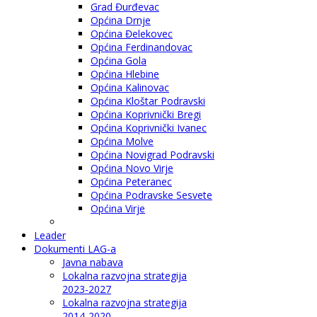
Grad Đurđevac
Općina Drnje
Općina Đelekovec
Općina Ferdinandovac
Općina Gola
Općina Hlebine
Općina Kalinovac
Općina Kloštar Podravski
Općina Koprivnički Bregi
Općina Koprivnički Ivanec
Općina Molve
Općina Novigrad Podravski
Općina Novo Virje
Općina Peteranec
Općina Podravske Sesvete
Općina Virje
Leader
Dokumenti LAG-a
Javna nabava
Lokalna razvojna strategija
2023-2027
Lokalna razvojna strategija
2014-2020