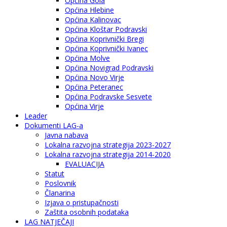
Općina Gola
Općina Hlebine
Općina Kalinovac
Općina Kloštar Podravski
Općina Koprivnički Bregi
Općina Koprivnički Ivanec
Općina Molve
Općina Novigrad Podravski
Općina Novo Virje
Općina Peteranec
Općina Podravske Sesvete
Općina Virje
Leader
Dokumenti LAG-a
Javna nabava
Lokalna razvojna strategija 2023-2027
Lokalna razvojna strategija 2014-2020
EVALUACIJA
Statut
Poslovnik
Članarina
Izjava o pristupačnosti
Zaštita osobnih podataka
LAG NATJEČAJI