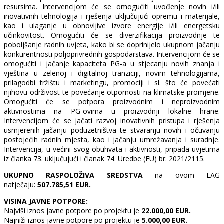
resursima. Intervencijom će se omogućiti uvođenje novih i/ili
inovativnih tehnologija i rješenja uključujući opremu i materijale,
kao i ulaganje u obnovljive izvore energije i/ili energetsku
učinkovitost. Omogućiti će se diverzifikacija proizvodnje te
poboljšanje radnih uvjeta, kako bi se doprinijelo ukupnom jačanju
konkurentnosti poljoprivrednih gospodarstava. Intervencijom će se
omogućiti i jačanje kapaciteta PG-a u stjecanju novih znanja i
vještina u zelenoj i digitalnoj tranziciji, novim tehnologijama,
prilagodbi tržištu i marketingu, promociji i sl. što će povećati
njihovu održivost te povećanje otpornosti na klimatske promjene.
Omogućiti će se potpora proizvodnim i neproizvodnim
aktivnostima na PG-ovima u proizvodnji lokalne hrane.
Intervencijom će se jačati razvoj inovativnih pristupa i rješenja
usmjerenih jačanju poduzetništva te stvaranju novih i očuvanju
postojećih radnih mjesta, kao i jačanju umrežavanja i suradnje.
Intervencija, u većini svog obuhvata i aktivnosti, pripada uvjetima
iz članka 73. uključujući i članak 74. Uredbe (EU) br. 2021/2115.
UKUPNO RASPOLOŽIVA SREDSTVA
na ovom LAG
natječaju:
507.785,51 EUR.
VISINA JAVNE POTPORE:
Najviši iznos javne potpore po projektu je
22.000,00 EUR.
Najniži iznos javne potpore po projektu je
5.000,00 EUR.