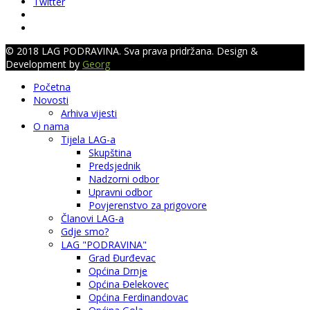
Twitter
© 2018 LAG PODRAVINA. Sva prava pridržana. Design &
Development by
Georg
Početna
Novosti
Arhiva vijesti
O nama
Tijela LAG-a
Skupština
Predsjednik
Nadzorni odbor
Upravni odbor
Povjerenstvo za prigovore
Članovi LAG-a
Gdje smo?
LAG "PODRAVINA"
Grad Đurđevac
Općina Drnje
Općina Đelekovec
Općina Ferdinandovac