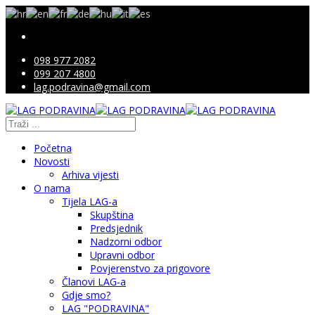
098 977 2082
099 207 4800
lag.podravina@gmail.com
Početna
Novosti
Arhiva vijesti
O nama
Tijela LAG-a
Skupština
Predsjednik
Nadzorni odbor
Upravni odbor
Povjerenstvo za prigovore
Članovi LAG-a
Gdje smo?
LAG "PODRAVINA"