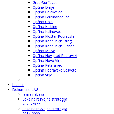
Grad Đurđevac
Općina Drnje
Općina Đelekovec
Općina Ferdinandovac
Općina Gola
Općina Hlebine
Općina Kalinovac
Općina Kloštar Podravski
Općina Koprivnički Bregi
Općina Koprivnički Ivanec
Općina Molve
Općina Novigrad Podravski
Općina Novo Virje
Općina Peteranec
Općina Podravske Sesvete
Općina Virje
Leader
Dokumenti LAG-a
Javna nabava
Lokalna razvojna strategija
2023-2027
Lokalna razvojna strategija
2014-2020