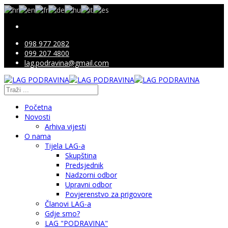
098 977 2082
099 207 4800
lag.podravina@gmail.com
Početna
Novosti
Arhiva vijesti
O nama
Tijela LAG-a
Skupština
Predsjednik
Nadzorni odbor
Upravni odbor
Povjerenstvo za prigovore
Članovi LAG-a
Gdje smo?
LAG "PODRAVINA"