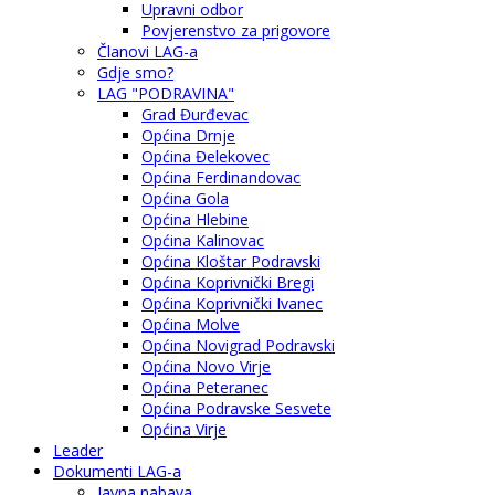
Upravni odbor
Povjerenstvo za prigovore
Članovi LAG-a
Gdje smo?
LAG "PODRAVINA"
Grad Đurđevac
Općina Drnje
Općina Đelekovec
Općina Ferdinandovac
Općina Gola
Općina Hlebine
Općina Kalinovac
Općina Kloštar Podravski
Općina Koprivnički Bregi
Općina Koprivnički Ivanec
Općina Molve
Općina Novigrad Podravski
Općina Novo Virje
Općina Peteranec
Općina Podravske Sesvete
Općina Virje
Leader
Dokumenti LAG-a
Javna nabava