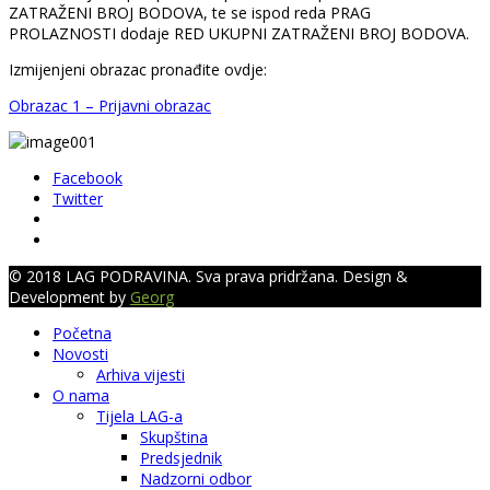
ZATRAŽENI BROJ BODOVA, te se ispod reda PRAG
PROLAZNOSTI dodaje RED UKUPNI ZATRAŽENI BROJ BODOVA.
Izmijenjeni obrazac pronađite ovdje:
Obrazac 1 – Prijavni obrazac
Facebook
Twitter
© 2018 LAG PODRAVINA. Sva prava pridržana. Design &
Development by
Georg
Početna
Novosti
Arhiva vijesti
O nama
Tijela LAG-a
Skupština
Predsjednik
Nadzorni odbor